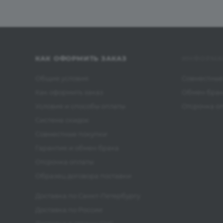
КАК ОФОРМИТЬ ЗАКАЗ
ИНФОРМА
Общие условия
Совместные
Как оформить заказ
Обмен бра
Условия и способы оплаты
Отсрочка о
Система скидок
Совместные покупки
Гарантия и обмен брака
Отсрочка оплаты
Образец договора поставки
Доставка по Санкт-Петербургу
Доставка по России