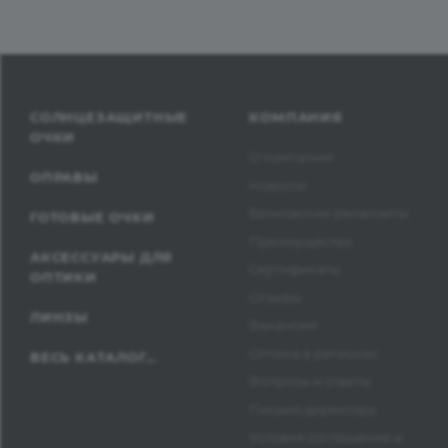
СОЛНЦЕЗАЩИТНЫЕ
КОМПАНИЯ
ОЧКИ
О компании
ОПРАВЫ
Новости
Банковские реквизиты
ГОТОВЫЕ ОЧКИ
Преимущества
АКСЕССУАРЫ ДЛЯ
Сертификаты
ОПТИКИ
Отзывы
ЛИНЗЫ
Вакансии
Оптика в регионах
ВЕСЬ КАТАЛОГ...
Вопросы и ответы
Письмо директору
Условия соглашения и