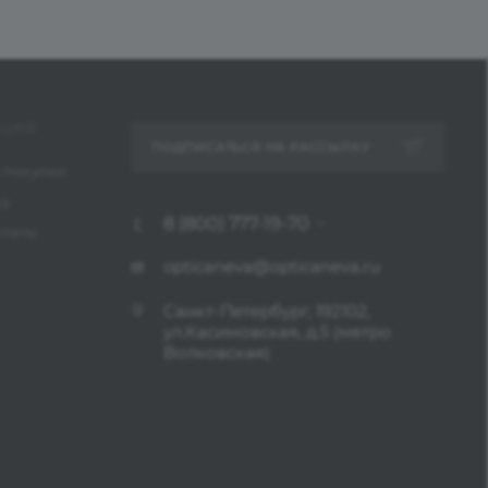
ЦИЯ
ПОДПИСАТЬСЯ НА РАССЫЛКУ
 покупки
ка
8 (800) 777-19-70
платы
opticaneva@opticaneva.ru
Санкт-Петербург, 192102,
ул.Касимовская, д.5 (метро
Волковская)