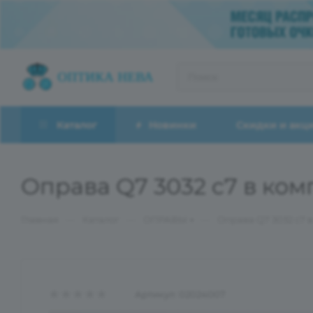
Каталог
Новинки
Скидки и акц
Оправа Q7 3032 c7 в ком
—
—
—
Главная
Каталог
ОПРАВЫ
Оправа Q7 3032 c7 в
Артикул:
02024007