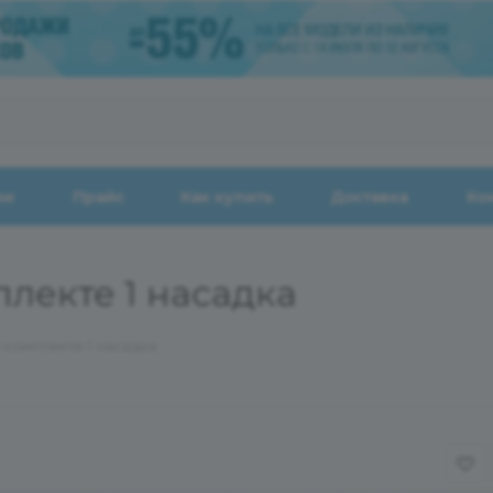
ии
Прайс
Как купить
Доставка
Ко
плекте 1 насадка
 комплекте 1 насадка