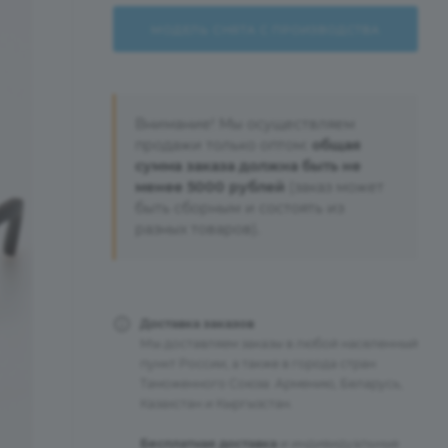
МОДЕЛЬ СНЯТА С ПРОИЗВОДСТВА
Внимание! Мы осуществляем
продажи только оптом:
общая
сумма заказа должна быть не
менее 5000 рублей
(заказ может
быть сборным и состоять из
разных товаров).
Доставка заказов
Мы доставляем заказы в любой населенный
пункт России, а также в города стран
Таможенного Союза: Армению, Беларусь,
Казахстан и Кыргызстан.
Бесплатная доставка
и индивидуальные