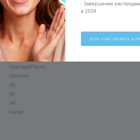
- Завершение распродаж
в 23:59
Оправа с поляризационной насадкой
Коричневый
Мужские
Ободковая
Круглые/Панто
Пластик
49
20
145
Китай