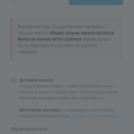
Внимание! Мы осуществляем продажи
только оптом:
общая сумма заказа должна
быть не менее 5000 рублей
(заказ может
быть сборным и состоять из разных
товаров).
Доставка заказов
Мы доставляем заказы в любой населенный пункт
России, а также в города стран Таможенного Союза:
Армению, Беларусь, Казахстан и Кыргызстан.
Бесплатная доставка
и индивидуальные условия
сотрудничества возможны:
узнайте подробнее здесь
.
Характеристики