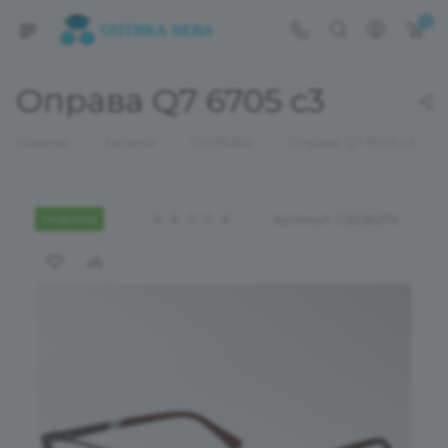
0
Оправа Q7 6705 с3
—
—
—
Главная
Каталог
ОПРАВЫ
Оправа Q7 6705 с3
Новинка
Артикул:
02026274