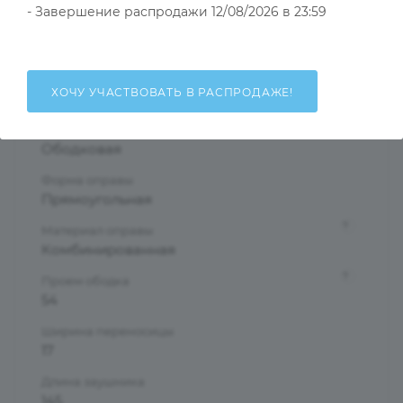
- Завершение распродажи 12/08/2026 в 23:59
?
Основной цвет
Коричневый
?
Пол
ХОЧУ УЧАСТВОВАТЬ В РАСПРОДАЖЕ!
Мужские
Тип оправы
Ободковая
Форма оправы
Прямоугольная
?
Материал оправы
Комбинированная
?
Проем ободка
54
Ширина переносицы
17
Длина заушника
145