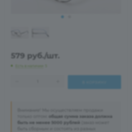
579
руб.
/шт.
Есть в наличии
: 5
В КОРЗИНУ
Внимание! Мы осуществляем продажи
только оптом:
общая сумма заказа должна
быть не менее 5000 рублей
(заказ может
быть сборным и состоять из разных