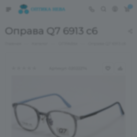
0
Оправа Q7 6913 c6
—
—
—
Главная
Каталог
ОПРАВЫ
Оправа Q7 6913 c6
Артикул:
02022274