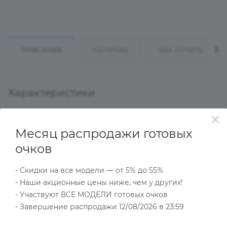
ОПИСАНИЕ
НАЛИЧИЕ
КАК КУПИТЬ
Характеристики
Месяц распродажи готовых
Тип товара
Оправа
очков
?
Основной цвет
- Скидки на все модели — от 5% до 55%
Серый
- Наши акционные цены ниже, чем у других!
?
Пол
- Участвуют ВСЕ МОДЕЛИ готовых очков
Унисекс
- Завершение распродажи 12/08/2026 в 23:59
Тип оправы