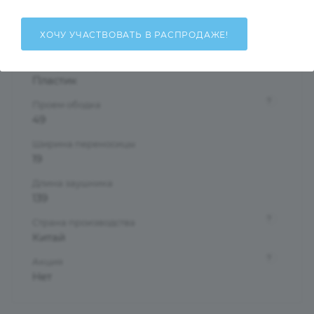
Ободковая
Форма оправы
ХОЧУ УЧАСТВОВАТЬ В РАСПРОДАЖЕ!
Круглые/Панто
?
Материал оправы
Пластик
?
Проем ободка
49
Ширина переносицы
19
Длина заушника
139
?
Страна производства
Китай
?
Акция
Нет