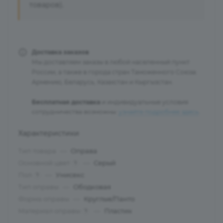
товаров).
Доставка заказов
Мы доставляем заказы в любой населенный пункт
России, а также в города стран Таможенного Союза:
Армению, Беларусь, Казахстан и Кыргызстан.
Бесплатная доставка
и индивидуальные условия
сотрудничества возможны:
узнайте подробнее здесь
.
Характеристики
Тип товара
—
Оправа
Основной цвет
—
Серый
?
Пол
—
Унисекс
?
Тип оправы
—
Ободковая
Форма оправы
—
Круглые/Панто
Материал оправы
—
Пластик
?