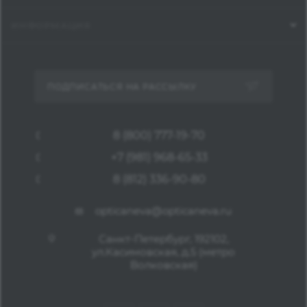
ИНФОРМАЦИЯ
ПОДПИСАТЬСЯ НА РАССЫЛКУ
8 (800) 777-19-70
+7 (981) 968-65-33
8 (812) 336-90-80
opticaneva@opticaneva.ru
Санкт-Петербург, 192102,
ул.Касимовская, д.5 (метро
Волковская)