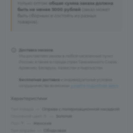
только оптом:
общая сумма заказа должна
быть не менее 5000 рублей
(заказ может
быть сборным и состоять из разных
товаров).
Доставка заказов
Мы доставляем заказы в любой населенный пункт
России, а также в города стран Таможенного Союза:
Армению, Беларусь, Казахстан и Кыргызстан.
Бесплатная доставка
и индивидуальные условия
сотрудничества возможны:
узнайте подробнее здесь
.
Характеристики
Тип товара
—
Оправа с поляризационной насадкой
Основной цвет
—
Золотой
?
Пол
—
Женские
?
Тип оправы
—
Ободковая