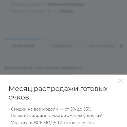
Форма оправы
—
Бабочки/Стрекозы
Материал оправы
—
Металл
?
ОПИСАНИЕ
НАЛИЧИЕ
КАК КУПИТЬ
В комплекте 1 магнитная насадка с
поляризационными линзами
Месяц распродажи готовых
Характеристики
очков
- Скидки на все модели — от 5% до 55%
- Наши акционные цены ниже, чем у других!
Тип товара
- Участвуют ВСЕ МОДЕЛИ готовых очков
Оправа с поляризационной насадкой