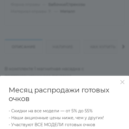
Форма оправы
—
Бабочки/Стрекозы
Материал оправы
—
Металл
?
ОПИСАНИЕ
НАЛИЧИЕ
КАК КУПИТЬ
В комплекте 1 магнитная насадка с
поляризационными линзами
Месяц распродажи готовых
Характеристики
очков
- Скидки на все модели — от 5% до 55%
- Наши акционные цены ниже, чем у других!
Тип товара
- Участвуют ВСЕ МОДЕЛИ готовых очков
Оправа с поляризационной насадкой