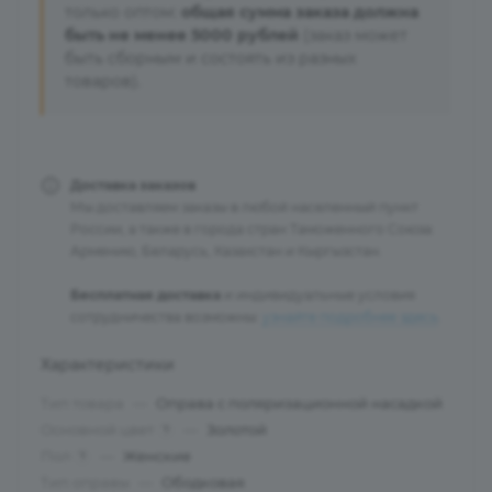
только оптом:
общая сумма заказа должна
быть не менее 5000 рублей
(заказ может
быть сборным и состоять из разных
товаров).
Доставка заказов
Мы доставляем заказы в любой населенный пункт
России, а также в города стран Таможенного Союза:
Армению, Беларусь, Казахстан и Кыргызстан.
Бесплатная доставка
и индивидуальные условия
сотрудничества возможны:
узнайте подробнее здесь
.
Характеристики
Тип товара
—
Оправа с поляризационной насадкой
Основной цвет
—
Золотой
?
Пол
—
Женские
?
Тип оправы
—
Ободковая