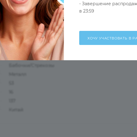
- Завершение распродаж
в 23:59
Оправа с поляризационной насадкой
Золотой
Женские
Ободковая
Бабочки/Стрекозы
Металл
53
16
137
Китай