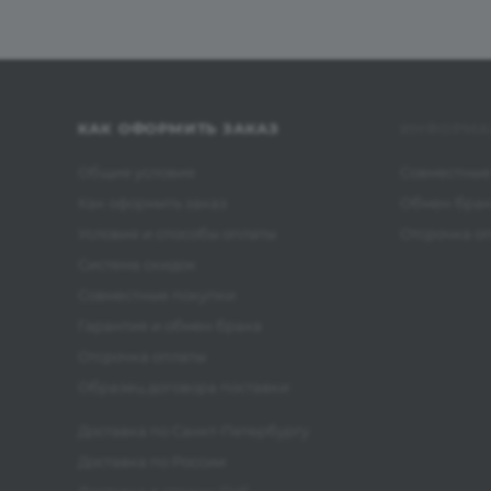
КАК ОФОРМИТЬ ЗАКАЗ
ИНФОРМА
Общие условия
Совместные
Как оформить заказ
Обмен бра
Условия и способы оплаты
Отсрочка о
Система скидок
Совместные покупки
Гарантия и обмен брака
Отсрочка оплаты
Образец договора поставки
Доставка по Санкт-Петербургу
Доставка по России