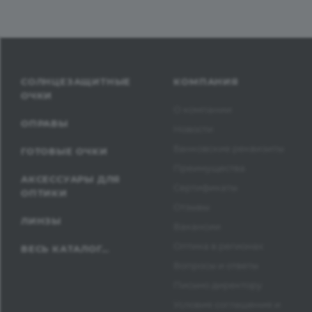
СОЛНЦЕЗАЩИТНЫЕ
КОМПАНИЯ
ОЧКИ
О компании
ОПРАВЫ
Новости
Банковские реквизиты
ГОТОВЫЕ ОЧКИ
Преимущества
АКСЕССУАРЫ ДЛЯ
Сертификаты
ОПТИКИ
Отзывы
ЛИНЗЫ
Вакансии
Оптика в регионах
ВЕСЬ КАТАЛОГ...
Вопросы и ответы
Письмо директору
Условия соглашения и