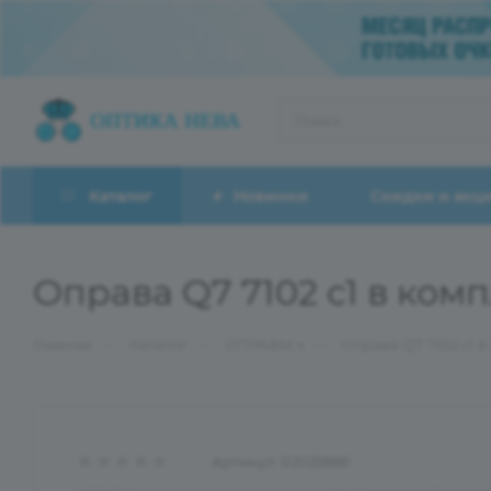
Каталог
Новинки
Скидки и акц
Оправа Q7 7102 с1 в комп
—
—
—
Главная
Каталог
ОПРАВЫ
Оправа Q7 7102 с1 в
Артикул:
02025886