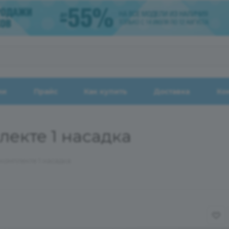
ии
Прайс
Как купить
Доставка
Ко
лекте 1 насадка
 комплекте 1 насадка