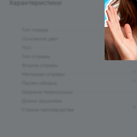
Характеристики
Тип товара
?
Основной цвет
?
Пол
Тип оправы
Форма оправы
?
Материал оправы
?
Проем ободка
Ширина переносицы
Длина заушника
?
Страна производства