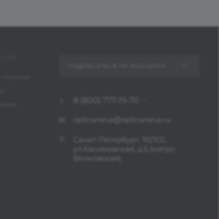
ЦИЯ
ПОДПИСАТЬСЯ НА РАССЫЛКУ
 покупки
ка
8 (800) 777-19-70
платы
opticaneva@opticaneva.ru
Санкт-Петербург, 192102,
ул.Касимовская, д.5 (метро
Волковская)