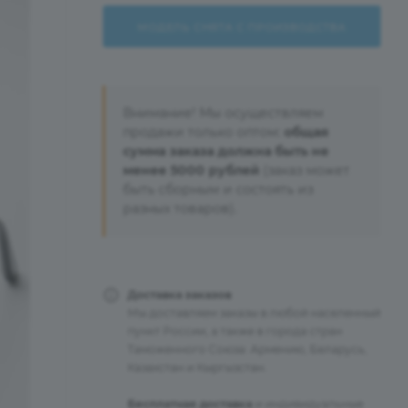
МОДЕЛЬ СНЯТА С ПРОИЗВОДСТВА
Внимание! Мы осуществляем
продажи только оптом:
общая
сумма заказа должна быть не
менее 5000 рублей
(заказ может
быть сборным и состоять из
разных товаров).
Доставка заказов
Мы доставляем заказы в любой населенный
пункт России, а также в города стран
Таможенного Союза: Армению, Беларусь,
Казахстан и Кыргызстан.
Бесплатная доставка
и индивидуальные