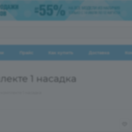
ии
Прайс
Как купить
Доставка
Ко
лекте 1 насадка
 комплекте 1 насадка