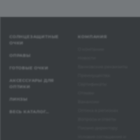
СОЛНЦЕЗАЩИТНЫЕ
КОМПАНИЯ
ОЧКИ
О компании
ОПРАВЫ
Новости
Банковские реквизиты
ГОТОВЫЕ ОЧКИ
Преимущества
АКСЕССУАРЫ ДЛЯ
Сертификаты
ОПТИКИ
Отзывы
ЛИНЗЫ
Вакансии
Оптика в регионах
ВЕСЬ КАТАЛОГ...
Вопросы и ответы
Письмо директору
Условия соглашения и