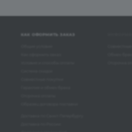
КАК ОФОРМИТЬ ЗАКАЗ
ИНФОРМА
Общие условия
Совместные
Как оформить заказ
Обмен бра
Условия и способы оплаты
Отсрочка о
Система скидок
Совместные покупки
Гарантия и обмен брака
Отсрочка оплаты
Образец договора поставки
Доставка по Санкт-Петербургу
Доставка по России