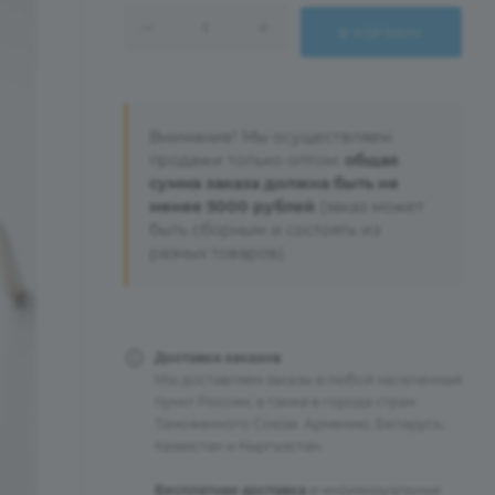
В КОРЗИНУ
Внимание! Мы осуществляем
продажи только оптом:
общая
сумма заказа должна быть не
менее 5000 рублей
(заказ может
быть сборным и состоять из
разных товаров).
Доставка заказов
Мы доставляем заказы в любой населенный
пункт России, а также в города стран
Таможенного Союза: Армению, Беларусь,
Казахстан и Кыргызстан.
Бесплатная доставка
и индивидуальные