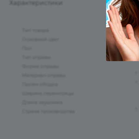
Характеристики
Тип товара
?
Основной цвет
?
Пол
Тип оправы
Форма оправы
?
Материал оправы
?
Проем ободка
Ширина переносицы
Длина заушника
?
Страна производства