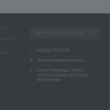
ЦИЯ
ПОДПИСАТЬСЯ НА РАССЫЛКУ
 покупки
ка
8 (800) 777-19-70
платы
opticaneva@opticaneva.ru
Санкт-Петербург, 192102,
ул.Касимовская, д.5 (метро
Волковская)