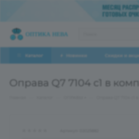
Каталог
Новинки
Скидки и акц
Оправа Q7 7104 с1 в комп
—
—
—
Главная
Каталог
ОПРАВЫ
Оправа Q7 7104 с1 в
Артикул:
02025882