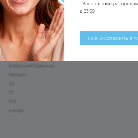
- Завершение распродаж
в 23:59
Оправа с поляризационной насадкой
Золотой
Женские
Безободковая
Бабочки/Стрекозы
Металл
53
17
143
Китай