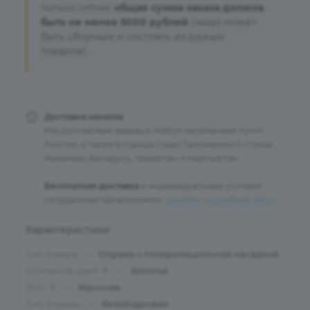
только оптом:
общая сумма заказа должна
быть не менее 5000 рублей
(заказ может
быть сборным и состоять из разных
товаров).
Доставка заказов
Мы доставляем заказы в любой населенный пункт
России, а также в города стран Таможенного Союза:
Армению, Беларусь, Казахстан и Кыргызстан.
Бесплатная доставка
и индивидуальные условия
сотрудничества возможны:
узнайте подробнее здесь
.
Характеристики
Тип товара
—
Оправа с поляризационной насадкой
Основной цвет
—
Золотой
?
Пол
—
Женские
?
Тип оправы
—
Безободковая