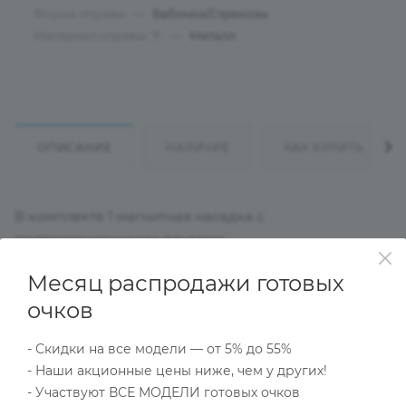
Форма оправы
—
Бабочки/Стрекозы
Материал оправы
—
Металл
?
ОПИСАНИЕ
НАЛИЧИЕ
КАК КУПИТЬ
В комплекте 1 магнитная насадка с
поляризационными линзами
Месяц распродажи готовых
Характеристики
очков
- Скидки на все модели — от 5% до 55%
- Наши акционные цены ниже, чем у других!
Тип товара
- Участвуют ВСЕ МОДЕЛИ готовых очков
Оправа с поляризационной насадкой