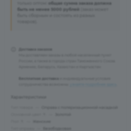
только оптом:
общая сумма заказа должна
быть не менее 5000 рублей
(заказ может
быть сборным и состоять из разных
товаров).
Доставка заказов
Мы доставляем заказы в любой населенный пункт
России, а также в города стран Таможенного Союза:
Армению, Беларусь, Казахстан и Кыргызстан.
Бесплатная доставка
и индивидуальные условия
сотрудничества возможны:
узнайте подробнее здесь
.
Характеристики
Тип товара
—
Оправа с поляризационной насадкой
Основной цвет
—
Золотой
?
Пол
—
Женские
?
Тип оправы
—
Безободковая