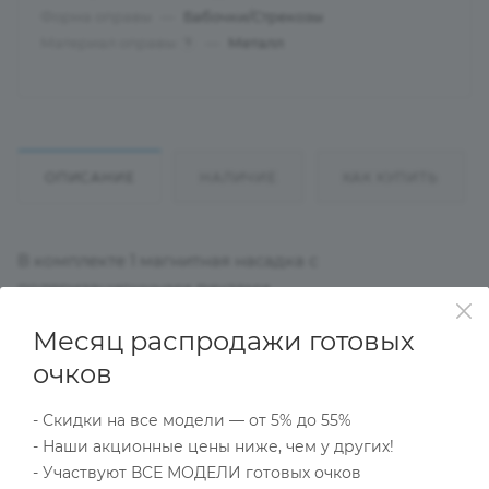
Форма оправы
—
Бабочки/Стрекозы
Материал оправы
—
Металл
?
ОПИСАНИЕ
НАЛИЧИЕ
КАК КУПИТЬ
В комплекте 1 магнитная насадка с
поляризационными линзами
Месяц распродажи готовых
Характеристики
очков
- Скидки на все модели — от 5% до 55%
- Наши акционные цены ниже, чем у других!
Тип товара
- Участвуют ВСЕ МОДЕЛИ готовых очков
Оправа с поляризационной насадкой