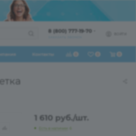
8 (800) 777-19-70
ВОЙТИ
ЗАКАЗАТЬ ЗВОНОК
мпания
Контакты
0
0
0
етка
1 610
руб.
/шт.
Есть в наличии
: 6