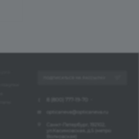
ЦИЯ
ПОДПИСАТЬСЯ НА РАССЫЛКУ
 покупки
ка
8 (800) 777-19-70
платы
opticaneva@opticaneva.ru
Санкт-Петербург, 192102,
ул.Касимовская, д.5 (метро
Волковская)