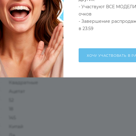
- Участвуют ВСЕ МОДЕЛИ
очков
- Завершение распродаж
в 23:59
Оправа
Черный
Мужские
Ободковая
Квадратные
Ацетат
52
18
145
Китай
Да