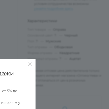
условия сотрудничества возможны:
узнайте подробнее здесь
.
Характеристики
Тип товара
—
Оправа
Основной цвет
—
Черный
?
Пол
—
Мужские
?
Тип оправы
—
Ободковая
Форма оправы
—
Квадратные
Материал оправы
—
Ацетат
?
Указанная оптовая цена действительна только
дажи
для нашего интернет-магазина «Оптика Нева» и
может отличаться от цен в розничных
магазинах.
— от 5% до
ниже, чем у
Ы