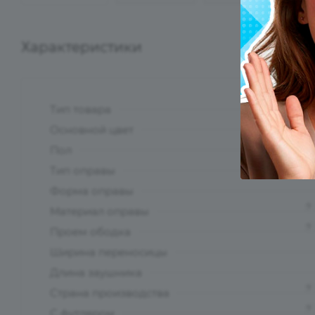
Характеристики
Тип товара
?
Основной цвет
?
Пол
Тип оправы
Форма оправы
?
Материал оправы
?
Проем ободка
Ширина переносицы
Длина заушника
?
Страна производства
?
С футляром