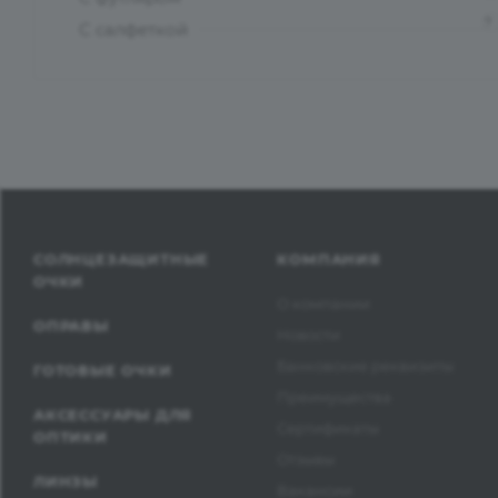
?
С салфеткой
СОЛНЦЕЗАЩИТНЫЕ
КОМПАНИЯ
ОЧКИ
О компании
ОПРАВЫ
Новости
Банковские реквизиты
ГОТОВЫЕ ОЧКИ
Преимущества
АКСЕССУАРЫ ДЛЯ
Сертификаты
ОПТИКИ
Отзывы
ЛИНЗЫ
Вакансии