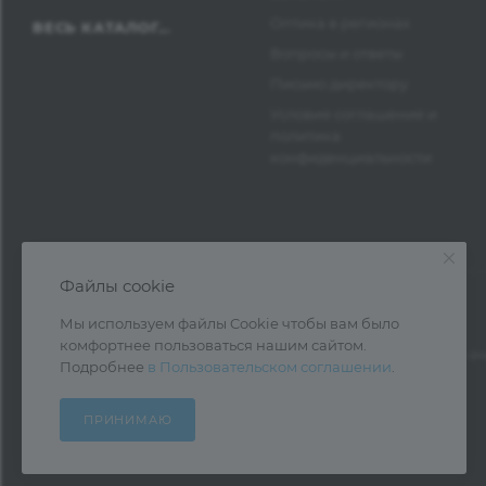
Оптика в регионах
ВЕСЬ КАТАЛОГ...
Вопросы и ответы
Письмо директору
Условия соглашения и
политика
конфиденциальности
Файлы cookie
Мы используем файлы Cookie чтобы вам было
комфортнее пользоваться нашим сайтом.
1997—2026 © Оптика Нева — поставка очк
Подробнее
в Пользовательском соглашении
.
ПРИНИМАЮ