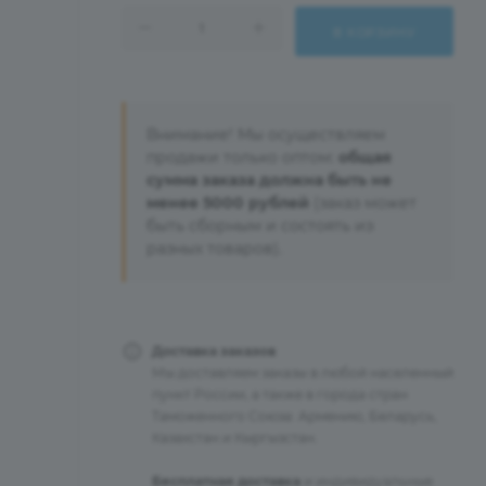
В КОРЗИНУ
Внимание! Мы осуществляем
продажи только оптом:
общая
сумма заказа должна быть не
менее 5000 рублей
(заказ может
быть сборным и состоять из
разных товаров).
Доставка заказов
Мы доставляем заказы в любой населенный
пункт России, а также в города стран
Таможенного Союза: Армению, Беларусь,
Казахстан и Кыргызстан.
Бесплатная доставка
и индивидуальные