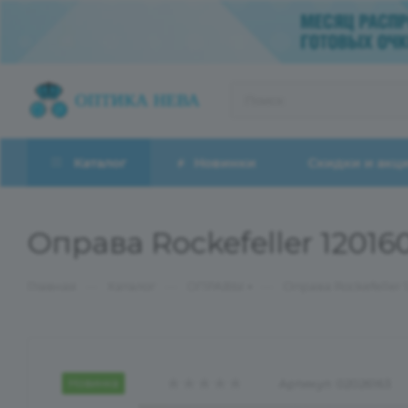
Каталог
Новинки
Скидки и акц
Оправа Rockefeller 1201
—
—
—
Главная
Каталог
ОПРАВЫ
Оправа Rockefeller 
Новинка
Артикул:
02026163