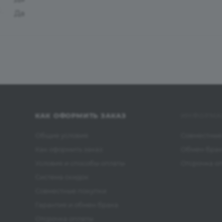
Да
КАК ОФОРМИТЬ ЗАКАЗ
ИНФОРМА
Общие условия
Совместные
Как оформить заказ
Обмен бра
Условия и способы оплаты
Отсрочка о
Система скидок
Совместные покупки
Гарантия и обмен брака
Отсрочка оплаты