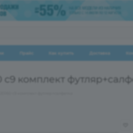
ии
Прайс
Как купить
Доставка
Ко
60 с9 комплект футляр+салф
120160 с9 комплект футляр+салфетка