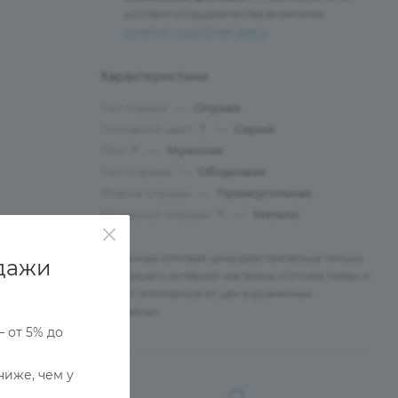
условия сотрудничества возможны:
узнайте подробнее здесь
.
Характеристики
Тип товара
—
Оправа
Основной цвет
—
Серый
?
Пол
—
Мужские
?
Тип оправы
—
Ободковая
Форма оправы
—
Прямоугольная
Материал оправы
—
Металл
?
Указанная оптовая цена действительна только
дажи
для нашего интернет-магазина «Оптика Нева» и
может отличаться от цен в розничных
магазинах.
— от 5% до
ниже, чем у
Ы