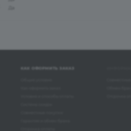
Да
КАК ОФОРМИТЬ ЗАКАЗ
ИНФОРМА
Общие условия
Совместные
Как оформить заказ
Обмен бра
Условия и способы оплаты
Отсрочка о
Система скидок
Совместные покупки
Гарантия и обмен брака
Отсрочка оплаты