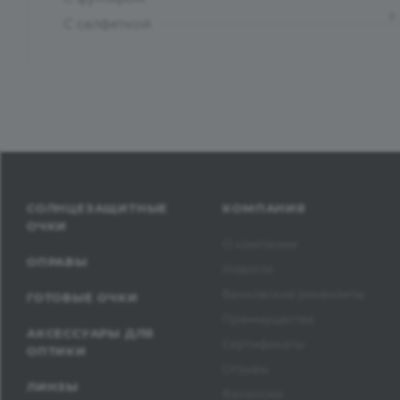
?
С салфеткой
СОЛНЦЕЗАЩИТНЫЕ
КОМПАНИЯ
ОЧКИ
О компании
ОПРАВЫ
Новости
Банковские реквизиты
ГОТОВЫЕ ОЧКИ
Преимущества
АКСЕССУАРЫ ДЛЯ
Сертификаты
ОПТИКИ
Отзывы
ЛИНЗЫ
Вакансии