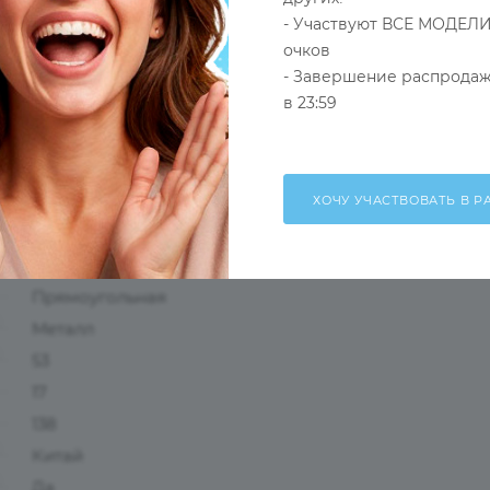
- Участвуют ВСЕ МОДЕЛИ
очков
- Завершение распродаж
в 23:59
Оправа
Серый
Мужские
Ободковая
Прямоугольная
Металл
53
17
138
Китай
Да