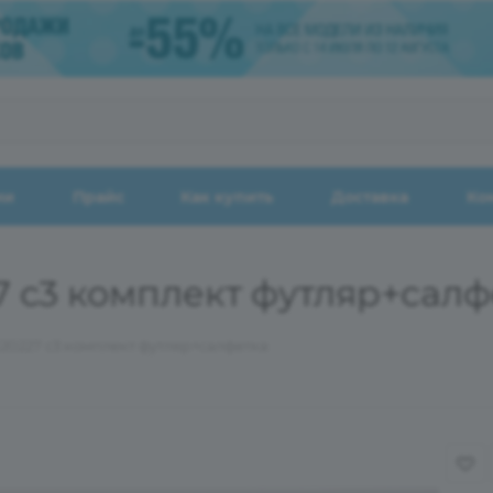
ии
Прайс
Как купить
Доставка
Ко
27 с3 комплект футляр+салф
120227 с3 комплект футляр+салфетка