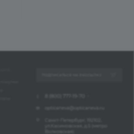
ЦИЯ
ПОДПИСАТЬСЯ НА РАССЫЛКУ
 покупки
ка
8 (800) 777-19-70
платы
opticaneva@opticaneva.ru
Санкт-Петербург, 192102,
ул.Касимовская, д.5 (метро
Волковская)