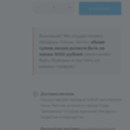
В КОРЗИНУ
Внимание! Мы осуществляем
продажи только оптом:
общая
сумма заказа должна быть не
менее 5000 рублей
(заказ может
быть сборным и состоять из
разных товаров).
Доставка заказов
Мы доставляем заказы в любой населенный
пункт России, а также в города стран
Таможенного Союза: Армению, Беларусь,
Казахстан и Кыргызстан.
Бесплатная доставка
и индивидуальные