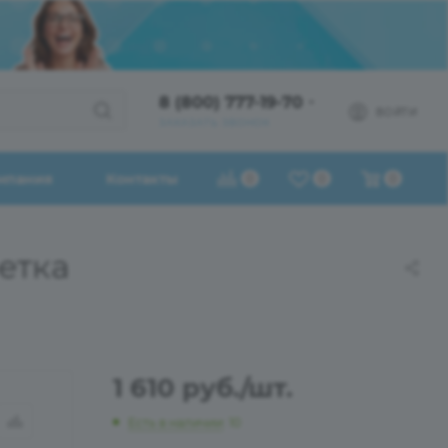
8 (800) 777-19-70
ВОЙТИ
ЗАКАЗАТЬ ЗВОНОК
мпания
Контакты
0
0
0
етка
1 610
руб.
/шт.
Есть в наличии
: 10