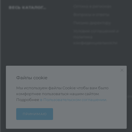
Оптика в регионах
ВЕСЬ КАТАЛОГ...
Вопросы и ответы
Письмо директору
Условия соглашения и
политика
конфиденциальности
Файлы cookie
Мы используем файлы Cookie чтобы вам было
комфортнее пользоваться нашим сайтом.
1997—2026 © Оптика Нева — поставка очк
Подробнее
в Пользовательском соглашении
.
ПРИНИМАЮ