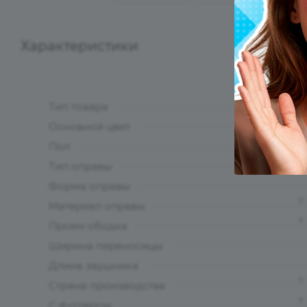
Характеристики
Тип товара
?
Основной цвет
?
Пол
Тип оправы
Форма оправы
?
Материал оправы
?
Проем ободка
Ширина переносицы
Длина заушника
?
Страна производства
?
С футляром