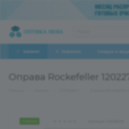
Каталог
Новинки
Скидки и акц
Оправа Rockefeller 1202
—
—
—
Главная
Каталог
ОПРАВЫ
Оправа Rockefeller 
Новинка
Артикул:
02026169