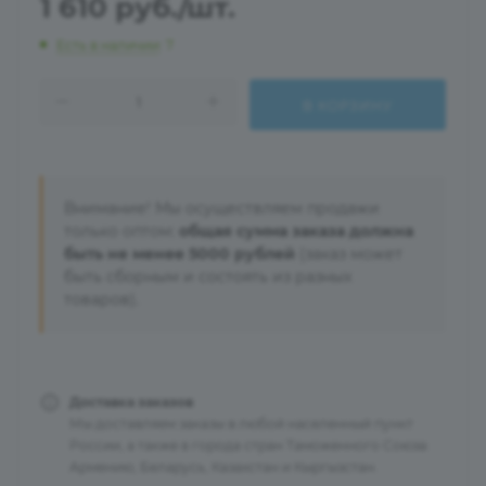
1 610
руб.
/шт.
Есть в наличии
: 7
В КОРЗИНУ
Внимание! Мы осуществляем продажи
только оптом:
общая сумма заказа должна
быть не менее 5000 рублей
(заказ может
быть сборным и состоять из разных
товаров).
Доставка заказов
Мы доставляем заказы в любой населенный пункт
России, а также в города стран Таможенного Союза:
Армению, Беларусь, Казахстан и Кыргызстан.