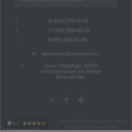
ПОДПИСАТЬСЯ НА РАССЫЛКУ
8 (800) 777-19-70
+7 (981) 968-65-33
8 (812) 336-90-80
opticaneva@opticaneva.ru
Санкт-Петербург, 192102,
ул.Касимовская, д.5 (метро
Волковская)
1997—2026 © Оптика Нева — поставка
очков, оправ, линз для очков,