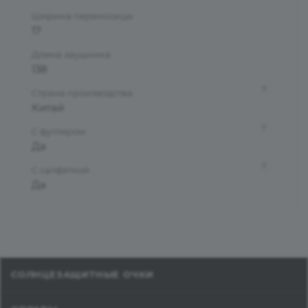
Ширина переносицы
17
Длина заушника
138
?
Страна производства
Китай
?
С футляром
Да
?
С салфеткой
Да
СОЛНЦЕЗАЩИТНЫЕ ОЧКИ