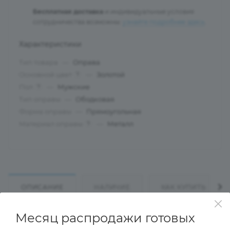
Бесплатная доставка
и индивидуальные условия
сотрудничества возможны:
узнайте подробнее здесь
.
Характеристики
Тип товара
—
Оправа
Основной цвет
—
Золотой
?
Пол
—
Мужские
?
Тип оправы
—
Ободковая
Форма оправы
—
Прямоугольная
Материал оправы
—
Металл
?
ОПИСАНИЕ
НАЛИЧИЕ
КАК КУПИТЬ
Месяц распродажи готовых