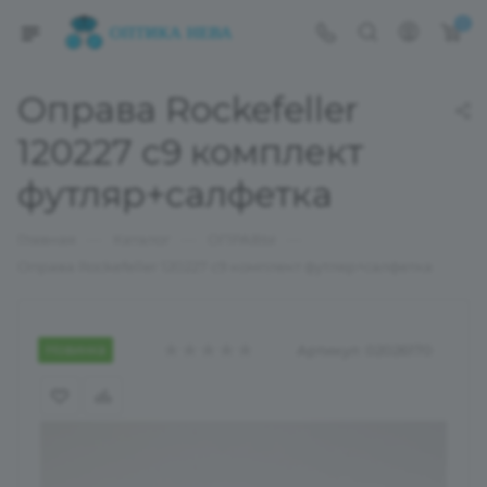
0
Оправа Rockefeller
120227 с9 комплект
футляр+салфетка
—
—
—
Главная
Каталог
ОПРАВЫ
Оправа Rockefeller 120227 с9 комплект футляр+салфетка
Новинка
Артикул:
02026170