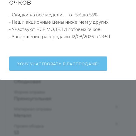
Характеристики
очков
- Скидки на все модели — от 5% до 55%
- Наши акционные цены ниже, чем у других!
Тип товара
- Участвуют ВСЕ МОДЕЛИ готовых очков
Оправа
- Завершение распродажи 12/08/2026 в 23:59
?
Основной цвет
Золотой
?
Пол
ХОЧУ УЧАСТВОВАТЬ В РАСПРОДАЖЕ!
Мужские
Тип оправы
Ободковая
Форма оправы
Прямоугольная
?
Материал оправы
Металл
?
Проем ободка
53