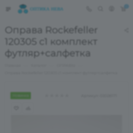
0
Оправа Rockefeller
120305 с1 комплект
футляр+салфетка
—
—
—
Главная
Каталог
ОПРАВЫ
Оправа Rockefeller 120305 с1 комплект футляр+салфетка
Новинка
Артикул:
02026171