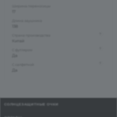
Ширина переносицы
17
Длина заушника
138
?
Страна производства
Китай
?
С футляром
Да
?
С салфеткой
Да
СОЛНЦЕЗАЩИТНЫЕ ОЧКИ