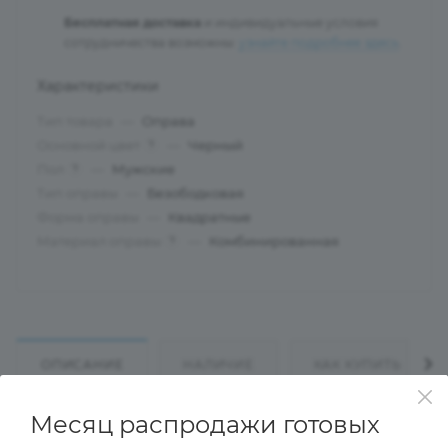
Бесплатная доставка
и индивидуальные условия
сотрудничества возможны:
узнайте подробнее здесь
.
Характеристики
Тип товара
—
Оправа
Основной цвет
—
Черный
?
Пол
—
Мужские
?
Тип оправы
—
Безободковая
Форма оправы
—
Квадратные
Материал оправы
—
Комбинированная
?
ОПИСАНИЕ
НАЛИЧИЕ
КАК КУПИТЬ
Месяц распродажи готовых