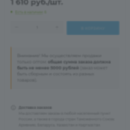
1 610
руб.
/шт.
Есть в наличии
: 6
В КОРЗИНУ
Внимание! Мы осуществляем продажи
только оптом:
общая сумма заказа должна
быть не менее 5000 рублей
(заказ может
быть сборным и состоять из разных
товаров).
Доставка заказов
Мы доставляем заказы в любой населенный пункт
России, а также в города стран Таможенного Союза:
Армению, Беларусь, Казахстан и Кыргызстан.