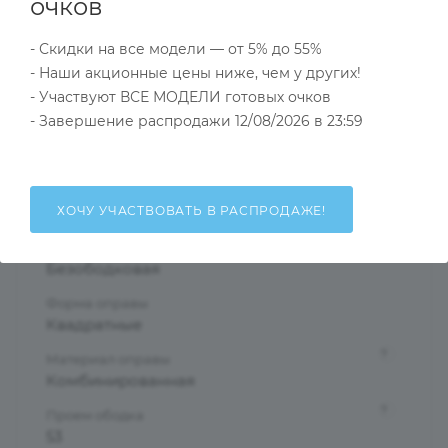
Характеристики
очков
- Скидки на все модели — от 5% до 55%
- Наши акционные цены ниже, чем у других!
Тип товара
- Участвуют ВСЕ МОДЕЛИ готовых очков
Оправа
- Завершение распродажи 12/08/2026 в 23:59
?
Основной цвет
Черный
?
Пол
ХОЧУ УЧАСТВОВАТЬ В РАСПРОДАЖЕ!
Мужские
Тип оправы
Безободковая
Форма оправы
Квадратные
?
Материал оправы
Комбинированная
?
Проем ободка
53