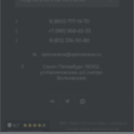
ПОДПИСАТЬСЯ НА РАССЫЛКУ
8 (800) 777-19-70
+7 (981) 968-65-33
8 (812) 336-90-80
opticaneva@opticaneva.ru
Санкт-Петербург, 192102,
ул.Касимовская, д.5 (метро
Волковская)
1997—2026 © Оптика Нева — поставка
очков, оправ, линз для очков,