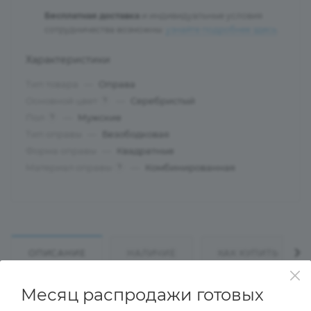
Бесплатная доставка
и индивидуальные условия
сотрудничества возможны:
узнайте подробнее здесь
.
Характеристики
Тип товара
—
Оправа
Основной цвет
—
Серебристый
?
Пол
—
Мужские
?
Тип оправы
—
Безободковая
Форма оправы
—
Квадратные
Материал оправы
—
Комбинированная
?
ОПИСАНИЕ
НАЛИЧИЕ
КАК КУПИТЬ
Месяц распродажи готовых