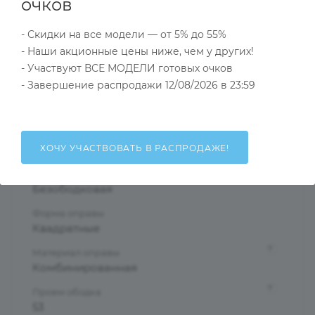
Характеристики
очков
- Скидки на все модели — от 5% до 55%
- Наши акционные цены ниже, чем у других!
Тип товара
- Участвуют ВСЕ МОДЕЛИ готовых очков
Оправа
- Завершение распродажи 12/08/2026 в 23:59
?
Основной цвет
Серебристый
?
Пол
ХОЧУ УЧАСТВОВАТЬ В РАСПРОДАЖЕ!
Мужские
Тип оправы
Безободковая
Форма оправы
Квадратные
?
Материал оправы
Комбинированная
?
Проем ободка
53