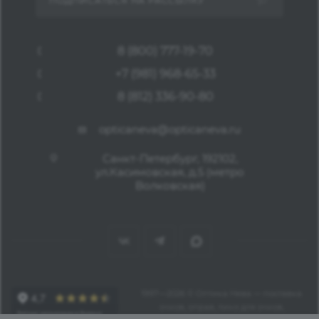
ПОДПИСАТЬСЯ НА РАССЫЛКУ
8 (800) 777-19-70
+7 (981) 968-65-33
8 (812) 336-90-80
opticaneva@opticaneva.ru
Санкт-Петербург, 192102,
ул.Касимовская, д.5 (метро
Волковская)
1997—2026 © Оптика Нева — поставка
очков, оправ, линз для очков,