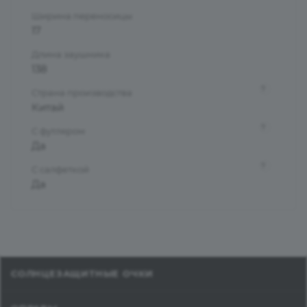
Ширина переносицы
17
Длина заушника
138
?
Страна производства
Китай
?
С футляром
Да
?
С салфеткой
Да
СОЛНЦЕЗАЩИТНЫЕ ОЧКИ