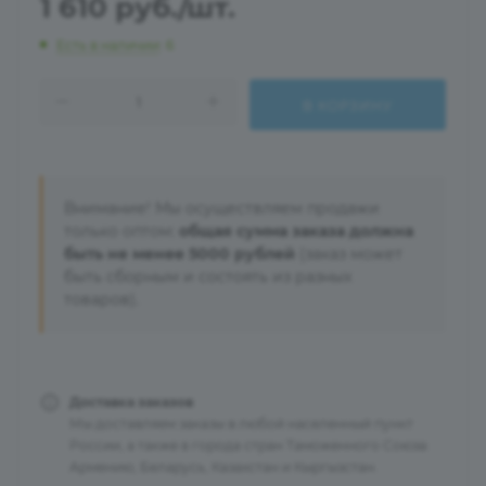
1 610
руб.
/шт.
Есть в наличии
: 6
В КОРЗИНУ
Внимание! Мы осуществляем продажи
только оптом:
общая сумма заказа должна
быть не менее 5000 рублей
(заказ может
быть сборным и состоять из разных
товаров).
Доставка заказов
Мы доставляем заказы в любой населенный пункт
России, а также в города стран Таможенного Союза:
Армению, Беларусь, Казахстан и Кыргызстан.