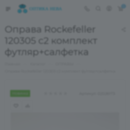
0
Оправа Rockefeller
120305 с2 комплект
футляр+салфетка
—
—
—
Главная
Каталог
ОПРАВЫ
Оправа Rockefeller 120305 с2 комплект футляр+салфетка
Новинка
Артикул:
02026173