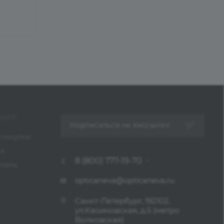
ЦИЯ
ПОДПИСАТЬСЯ НА РАССЫЛКУ
 покупки
ка
8 (800) 777-19-70
платы
opticaneva@opticaneva.ru
Санкт-Петербург, 192102,
ул.Касимовская, д.5 (метро
Волковская)