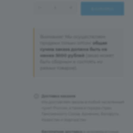
В КОРЗИНУ
Внимание! Мы осуществляем
продажи только оптом:
общая
сумма заказа должна быть не
менее 5000 рублей
(заказ может
быть сборным и состоять из
разных товаров).
Доставка заказов
Мы доставляем заказы в любой населенный
пункт России, а также в города стран
Таможенного Союза: Армению, Беларусь,
Казахстан и Кыргызстан.
Бесплатная доставка
и индивидуальные