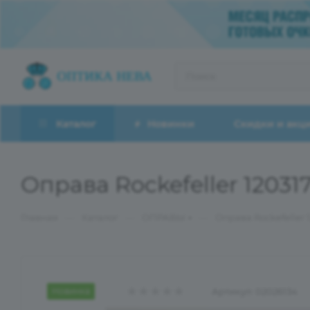
Каталог
Новинки
Скидки и акц
Оправа Rockefeller 1203
—
—
—
Главная
Каталог
ОПРАВЫ
Оправа Rockefeller 
Новинка
Артикул:
02026134