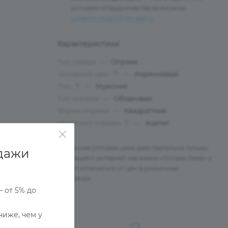
условия сотрудничества возможны:
узнайте подробнее здесь
.
Характеристики
Тип товара
—
Оправа
Основной цвет
—
Коричневый
?
Пол
—
Мужские
?
Тип оправы
—
Ободковая
Форма оправы
—
Квадратные
Материал оправы
—
Ацетат
?
Указанная оптовая цена действительна только
дажи
для нашего интернет-магазина «Оптика Нева» и
может отличаться от цен в розничных
магазинах.
— от 5% до
ниже, чем у
Ы