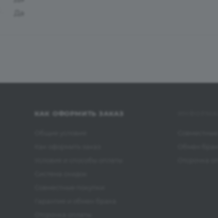
Да
КАК ОФОРМИТЬ ЗАКАЗ
ИНФОРМА
Общие условия
Совместные
Как оформить заказ
Обмен бра
Условия и способы оплаты
Отсрочка о
Система скидок
Совместные покупки
Гарантия и обмен брака
Отсрочка оплаты