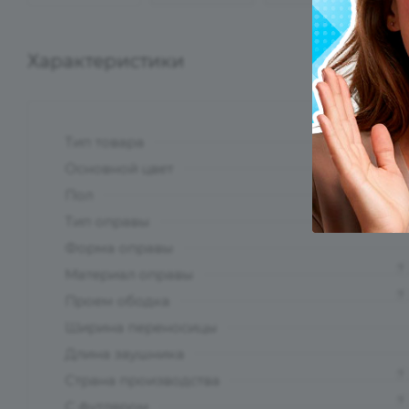
Характеристики
Тип товара
?
Основной цвет
?
Пол
Тип оправы
Форма оправы
?
Материал оправы
?
Проем ободка
Ширина переносицы
Длина заушника
?
Страна производства
?
С футляром