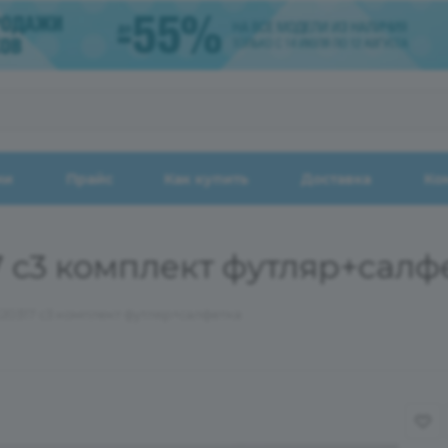
ии
Прайс
Как купить
Доставка
Ко
17 с3 комплект футляр+салф
120317 с3 комплект футляр+салфетка