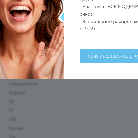
- Участвуют ВСЕ МОДЕЛИ
очков
- Завершение распродаж
в 23:59
Оправа
Коричневый
Мужские
Ободковая
Квадратные
Ацетат
53
17
138
Китай
Да