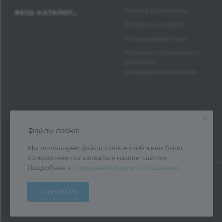
Оптика в регионах
ВЕСЬ КАТАЛОГ...
Вопросы и ответы
Письмо директору
Условия соглашения и
политика
конфиденциальности
Файлы cookie
Мы используем файлы Cookie чтобы вам было
комфортнее пользоваться нашим сайтом.
1997—2026 © Оптика Нева — поставка очк
Подробнее
в Пользовательском соглашении
.
ПРИНИМАЮ