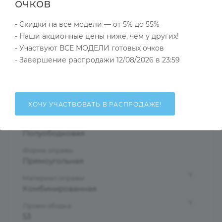
Характеристики
очков
- Скидки на все модели — от 5% до 55%
- Наши акционные цены ниже, чем у других!
Тип товара
- Участвуют ВСЕ МОДЕЛИ готовых очков
Оправа
- Завершение распродажи 12/08/2026 в 23:59
?
Основной цвет
Черный
?
Пол
ХОЧУ УЧАСТВОВАТЬ В РАСПРОДАЖЕ!
Мужские
Тип оправы
Полуободковая
Форма оправы
Прямоугольная
?
Материал оправы
Комбинированная
?
Проем ободка
53