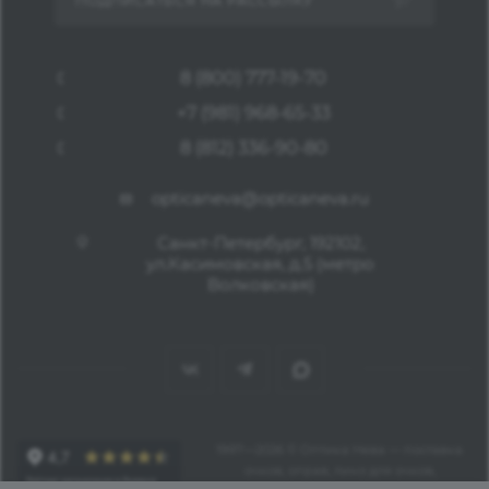
ПОДПИСАТЬСЯ НА РАССЫЛКУ
8 (800) 777-19-70
+7 (981) 968-65-33
8 (812) 336-90-80
opticaneva@opticaneva.ru
Санкт-Петербург, 192102,
ул.Касимовская, д.5 (метро
Волковская)
1997—2026 © Оптика Нева — поставка
очков, оправ, линз для очков,