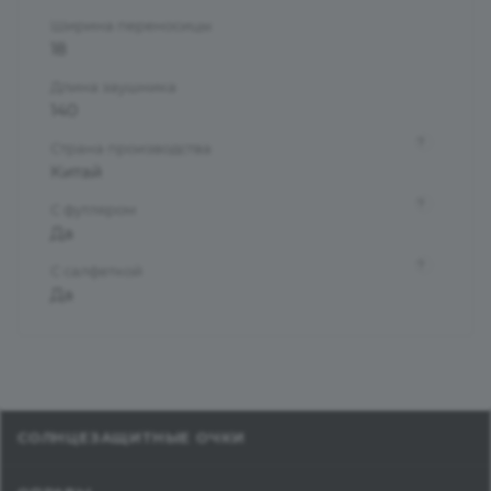
Ширина переносицы
18
Длина заушника
140
?
Страна производства
Китай
?
С футляром
Да
?
С салфеткой
Да
СОЛНЦЕЗАЩИТНЫЕ ОЧКИ