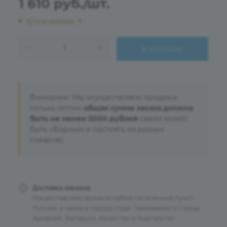
1 610
руб.
/шт.
Есть в наличии
: 9
В КОРЗИНУ
Внимание! Мы осуществляем продажи
только оптом:
общая сумма заказа должна
быть не менее 5000 рублей
(заказ может
быть сборным и состоять из разных
товаров).
Доставка заказов
Мы доставляем заказы в любой населенный пункт
России, а также в города стран Таможенного Союза:
Армению, Беларусь, Казахстан и Кыргызстан.