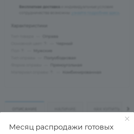
Бесплатная доставка
и индивидуальные условия
сотрудничества возможны:
узнайте подробнее здесь
.
Характеристики
Тип товара
—
Оправа
Основной цвет
—
Черный
?
Пол
—
Мужские
?
Тип оправы
—
Полуободковая
Форма оправы
—
Прямоугольная
Материал оправы
—
Комбинированная
?
ОПИСАНИЕ
НАЛИЧИЕ
КАК КУПИТЬ
Месяц распродажи готовых