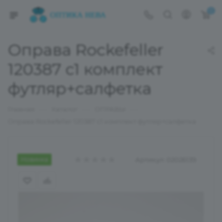
0
Оправа Rockefeller
120387 с1 комплект
футляр+салфетка
—
—
—
Главная
Каталог
ОПРАВЫ
Оправа Rockefeller 120387 с1 комплект футляр+салфетка
Новинка
Артикул:
02026139