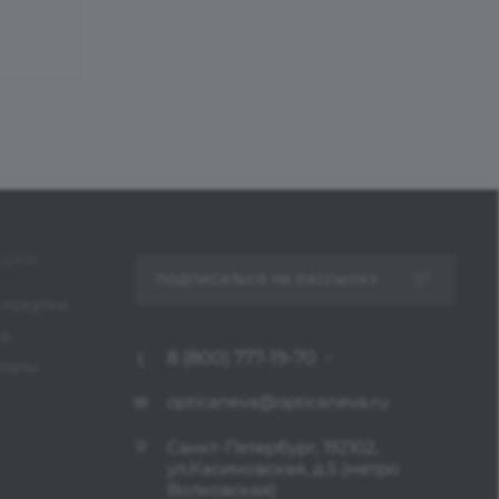
ЦИЯ
ПОДПИСАТЬСЯ НА РАССЫЛКУ
 покупки
ка
8 (800) 777-19-70
платы
opticaneva@opticaneva.ru
Санкт-Петербург, 192102,
ул.Касимовская, д.5 (метро
Волковская)