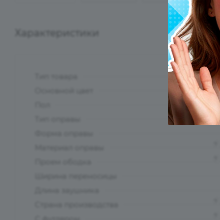
Характеристики
Тип товара
?
Основной цвет
?
Пол
Тип оправы
Форма оправы
?
Материал оправы
?
Проем ободка
Ширина переносицы
Длина заушника
?
Страна производства
?
С футляром