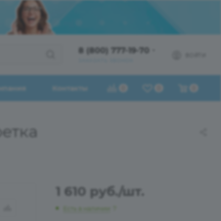
8 (800) 777-19-70
ВОЙТИ
ЗАКАЗАТЬ ЗВОНОК
мпания
Контакты
0
0
0
фетка
1 610
руб.
/шт.
Есть в наличии
: 7