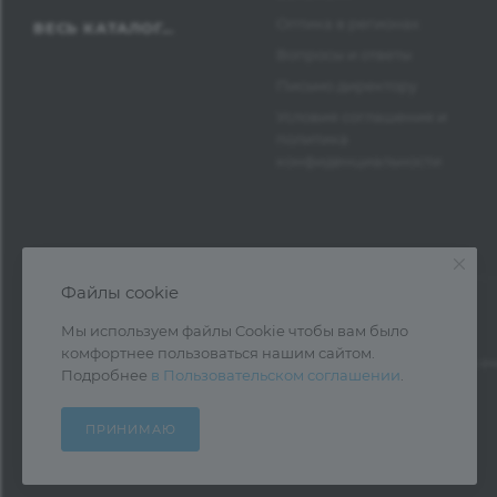
Оптика в регионах
ВЕСЬ КАТАЛОГ...
Вопросы и ответы
Письмо директору
Условия соглашения и
политика
конфиденциальности
Файлы cookie
Мы используем файлы Cookie чтобы вам было
комфортнее пользоваться нашим сайтом.
1997—2026 © Оптика Нева — поставка очк
Подробнее
в Пользовательском соглашении
.
ПРИНИМАЮ