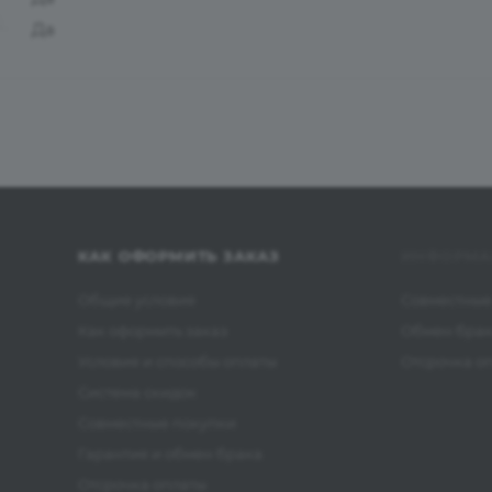
Да
КАК ОФОРМИТЬ ЗАКАЗ
ИНФОРМА
Общие условия
Совместные
Как оформить заказ
Обмен бра
Условия и способы оплаты
Отсрочка о
Система скидок
Совместные покупки
Гарантия и обмен брака
Отсрочка оплаты