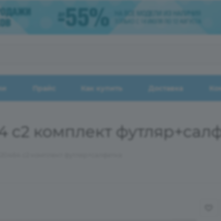
ии
Прайс
Как купить
Доставка
Ко
64 с2 комплект футляр+сал
 120464 с2 комплект футляр+салфетка