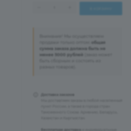
В КОРЗИНУ
Внимание! Мы осуществляем
продажи только оптом:
общая
сумма заказа должна быть не
менее 5000 рублей
(заказ может
быть сборным и состоять из
разных товаров).
Доставка заказов
Мы доставляем заказы в любой населенный
пункт России, а также в города стран
Таможенного Союза: Армению, Беларусь,
Казахстан и Кыргызстан.
Бесплатная доставка
и индивидуальные