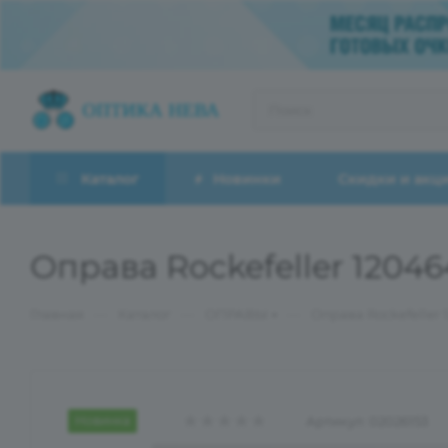
Каталог
Новинки
Скидки и акц
Оправа Rockefeller 1204
—
—
—
Главная
Каталог
ОПРАВЫ
Оправа Rockefeller
Новинка
Артикул:
02026153