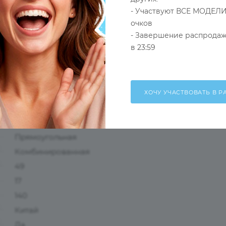
- Участвуют ВСЕ МОДЕЛИ
очков
- Завершение распродаж
в 23:59
Оправа
Черный
Мужские
Ободковая
Прямоугольная
Комбинированная
49
17
140
Китай
Да