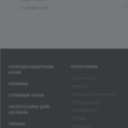
?
С салфеткой
СОЛНЦЕЗАЩИТНЫЕ
КОМПАНИЯ
ОЧКИ
О компании
ОПРАВЫ
Новости
Банковские реквизиты
ГОТОВЫЕ ОЧКИ
Преимущества
АКСЕССУАРЫ ДЛЯ
Сертификаты
ОПТИКИ
Отзывы
ЛИНЗЫ
Вакансии