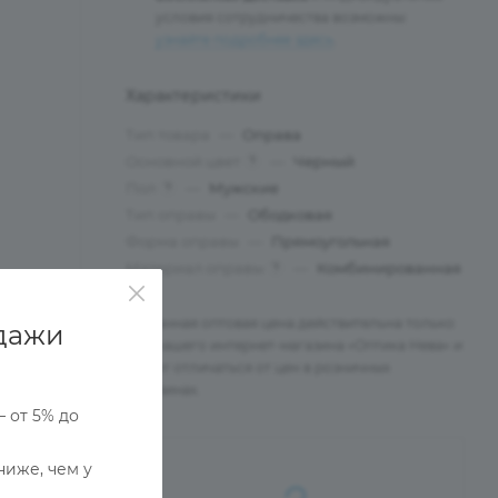
условия сотрудничества возможны:
узнайте подробнее здесь
.
Характеристики
Тип товара
—
Оправа
Основной цвет
—
Черный
?
Пол
—
Мужские
?
Тип оправы
—
Ободковая
Форма оправы
—
Прямоугольная
Материал оправы
—
Комбинированная
?
Указанная оптовая цена действительна только
дажи
для нашего интернет-магазина «Оптика Нева» и
может отличаться от цен в розничных
магазинах.
— от 5% до
ниже, чем у
Ы