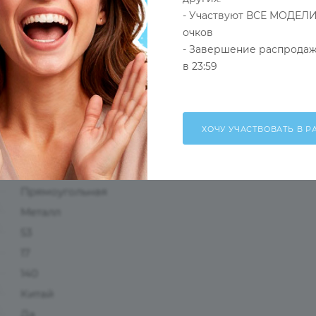
- Участвуют ВСЕ МОДЕЛИ
очков
- Завершение распродаж
в 23:59
Оправа
Черный
Мужские
Безободковая
Прямоугольная
Металл
53
17
140
Китай
Да