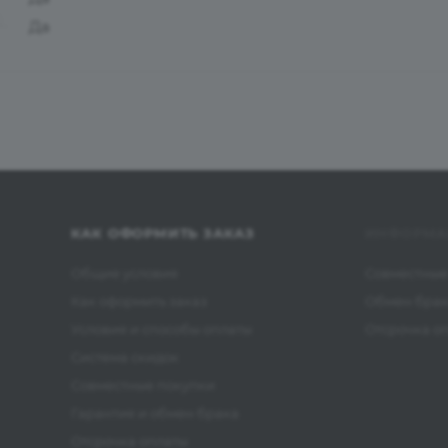
Да
КАК ОФОРМИТЬ ЗАКАЗ
ИНФОРМА
Общие условия
Совместные
Как оформить заказ
Обмен бра
Условия и способы оплаты
Отсрочка о
Система скидок
Совместные покупки
Гарантия и обмен брака
Отсрочка оплаты