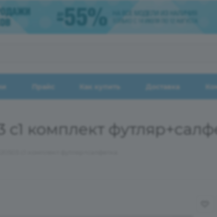
ии
Прайс
Как купить
Доставка
Ко
03 с1 комплект футляр+салф
120503 с1 комплект футляр+салфетка