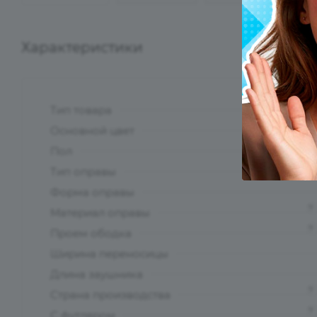
Характеристики
Тип товара
?
Основной цвет
?
Пол
Тип оправы
Форма оправы
?
Материал оправы
?
Проем ободка
Ширина переносицы
Длина заушника
?
Страна производства
?
С футляром