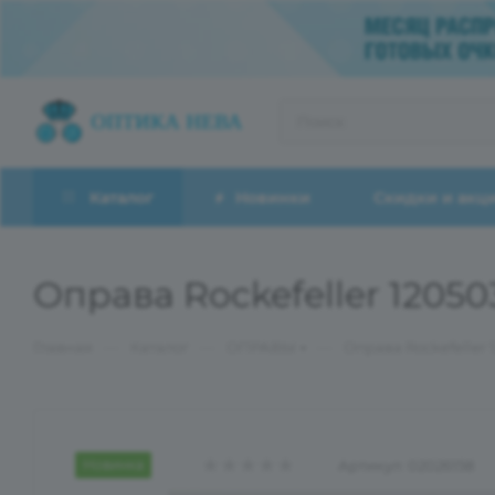
Каталог
Новинки
Скидки и акц
Оправа Rockefeller 1205
—
—
—
Главная
Каталог
ОПРАВЫ
Оправа Rockefeller 
Новинка
Артикул:
02026158