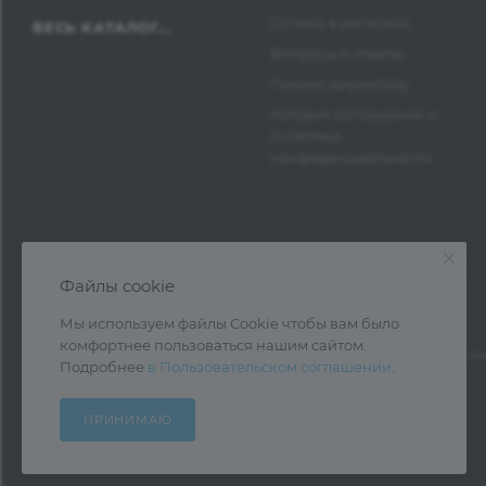
Оптика в регионах
ВЕСЬ КАТАЛОГ...
Вопросы и ответы
Письмо директору
Условия соглашения и
политика
конфиденциальности
Файлы cookie
Мы используем файлы Cookie чтобы вам было
комфортнее пользоваться нашим сайтом.
1997—2026 © Оптика Нева — поставка очк
Подробнее
в Пользовательском соглашении
.
ПРИНИМАЮ