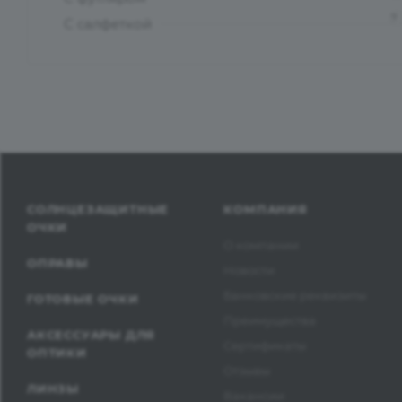
?
С салфеткой
СОЛНЦЕЗАЩИТНЫЕ
КОМПАНИЯ
ОЧКИ
О компании
ОПРАВЫ
Новости
Банковские реквизиты
ГОТОВЫЕ ОЧКИ
Преимущества
АКСЕССУАРЫ ДЛЯ
Сертификаты
ОПТИКИ
Отзывы
ЛИНЗЫ
Вакансии