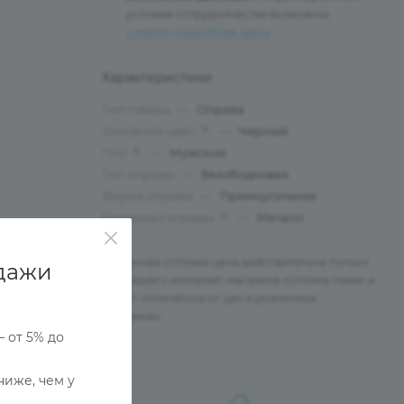
условия сотрудничества возможны:
узнайте подробнее здесь
.
Характеристики
Тип товара
—
Оправа
Основной цвет
—
Черный
?
Пол
—
Мужские
?
Тип оправы
—
Безободковая
Форма оправы
—
Прямоугольная
Материал оправы
—
Металл
?
Указанная оптовая цена действительна только
дажи
для нашего интернет-магазина «Оптика Нева» и
может отличаться от цен в розничных
магазинах.
— от 5% до
ниже, чем у
Ы