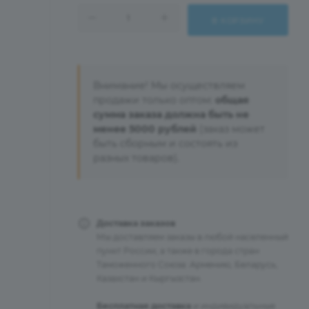
В КОРЗИНУ
Внимание! Мы осуществляем
продажи только оптом:
общая
сумма заказа должна быть не
менее 5000 рублей
(заказ может
быть сборным и состоять из
разных товаров).
Доставка заказов
Мы доставляем заказы в любой населенный
пункт России, а также в города стран
Таможенного Союза: Армению, Беларусь,
Казахстан и Кыргызстан.
Бесплатная доставка
и индивидуальные