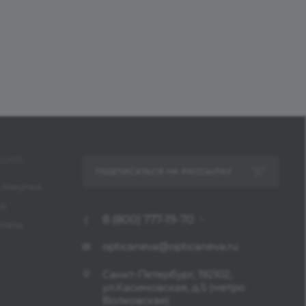
ЦИЯ
ПОДПИСАТЬСЯ НА РАССЫЛКУ
 покупки
ка
8 (800) 777-19-70
платы
opticaneva@opticaneva.ru
Санкт-Петербург, 192102,
ул.Касимовская, д.5 (метро
Волковская)