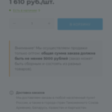
1 610
руб.
/шт.
Есть в наличии
: 9
В КОРЗИНУ
Внимание! Мы осуществляем продажи
только оптом:
общая сумма заказа должна
быть не менее 5000 рублей
(заказ может
быть сборным и состоять из разных
товаров).
Доставка заказов
Мы доставляем заказы в любой населенный пункт
России, а также в города стран Таможенного Союза:
Армению, Беларусь, Казахстан и Кыргызстан.