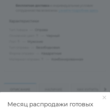
Бесплатная доставка
и индивидуальные условия
сотрудничества возможны:
узнайте подробнее здесь
.
Характеристики
Тип товара
—
Оправа
Основной цвет
—
Черный
?
Пол
—
Мужские
?
Тип оправы
—
Безободковая
Форма оправы
—
Квадратные
Материал оправы
—
Комбинированная
?
ОПИСАНИЕ
НАЛИЧИЕ
КАК КУПИТЬ
Месяц распродажи готовых