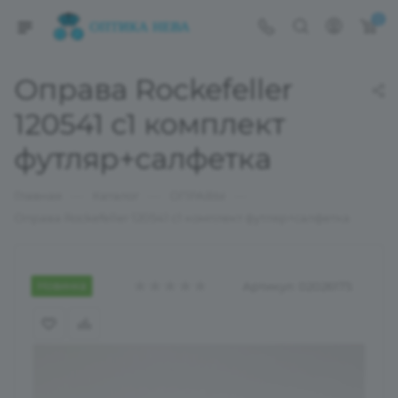
0
Оправа Rockefeller
120541 с1 комплект
футляр+салфетка
—
—
—
Главная
Каталог
ОПРАВЫ
Оправа Rockefeller 120541 с1 комплект футляр+салфетка
Новинка
Артикул:
02026175