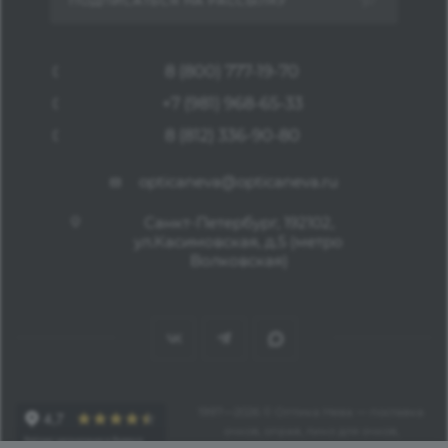
ПОДПИСАТЬСЯ НА РАССЫЛКУ
8 (800) 777-19-70
+7 (981) 968-65-33
8 (812) 336-90-80
opticaneva@opticaneva.ru
Санкт-Петербург, 192102,
ул.Касимовская, д.5 (метро
Волковская)
1997—2026 © Оптика Нева — поставка
очков, оправ, линз для очков,