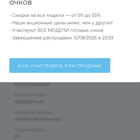
Характеристики
очков
- Скидки на все модели — от 5% до 55%
- Наши акционные цены ниже, чем у других!
Тип товара
- Участвуют ВСЕ МОДЕЛИ готовых очков
Оправа
- Завершение распродажи 12/08/2026 в 23:59
?
Основной цвет
Черный
?
Пол
ХОЧУ УЧАСТВОВАТЬ В РАСПРОДАЖЕ!
Мужские
Тип оправы
Безободковая
Форма оправы
Квадратные
?
Материал оправы
Комбинированная
?
Проем ободка
53