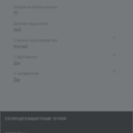
Ширина переносицы
17
Длина заушника
140
?
Страна производства
Китай
?
С футляром
Да
?
С салфеткой
Да
СОЛНЦЕЗАЩИТНЫЕ ОЧКИ