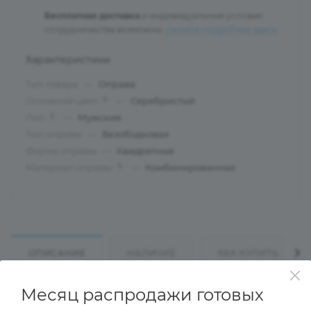
Бесплатная доставка
и индивидуальные условия
сотрудничества возможны:
узнайте подробнее здесь
.
Характеристики
Тип товара
—
Оправа
Основной цвет
—
Серебристый
?
Пол
—
Мужские
?
Тип оправы
—
Безободковая
Форма оправы
—
Квадратные
Материал оправы
—
Комбинированная
?
ОПИСАНИЕ
НАЛИЧИЕ
КАК КУПИТЬ
Месяц распродажи готовых