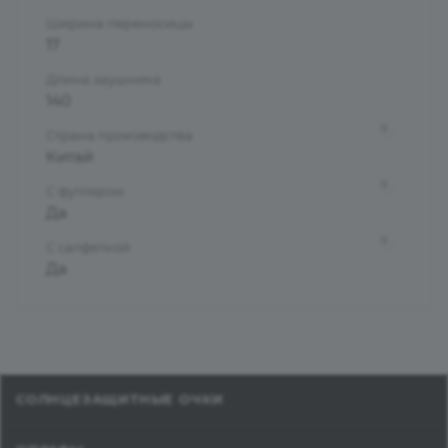
Ширина переносицы
17
Длина заушника
140
?
Страна производства
Китай
?
С футляром
Да
?
С салфеткой
Да
СОЛНЦЕЗАЩИТНЫЕ ОЧКИ