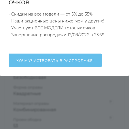
Характеристики
очков
- Скидки на все модели — от 5% до 55%
- Наши акционные цены ниже, чем у других!
Тип товара
- Участвуют ВСЕ МОДЕЛИ готовых очков
Оправа
- Завершение распродажи 12/08/2026 в 23:59
?
Основной цвет
Серебристый
?
Пол
ХОЧУ УЧАСТВОВАТЬ В РАСПРОДАЖЕ!
Мужские
Тип оправы
Безободковая
Форма оправы
Квадратные
?
Материал оправы
Комбинированная
?
Проем ободка
53