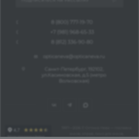
ПОДПИСАТЬСЯ НА РАССЫЛКУ
8 (800) 777-19-70
+7 (981) 968-65-33
8 (812) 336-90-80
opticaneva@opticaneva.ru
Санкт-Петербург, 192102,
ул.Касимовская, д.5 (метро
Волковская)
1997—2026 © Оптика Нева — поставка
очков, оправ, линз для очков,