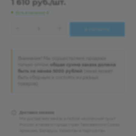
1 610
руб.
/шт.
Есть в наличии
: 8
В КОРЗИНУ
Внимание! Мы осуществляем продажи
только оптом:
общая сумма заказа должна
быть не менее 5000 рублей
(заказ может
быть сборным и состоять из разных
товаров).
Доставка заказов
Мы доставляем заказы в любой населенный пункт
России, а также в города стран Таможенного Союза:
Армению, Беларусь, Казахстан и Кыргызстан.