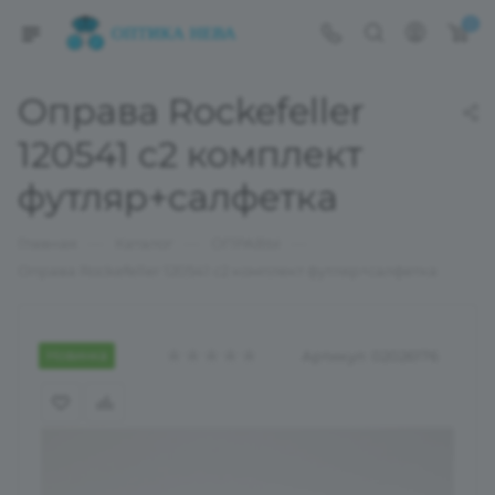
0
Оправа Rockefeller
120541 с2 комплект
футляр+салфетка
—
—
—
Главная
Каталог
ОПРАВЫ
Оправа Rockefeller 120541 с2 комплект футляр+салфетка
Новинка
Артикул:
02026176