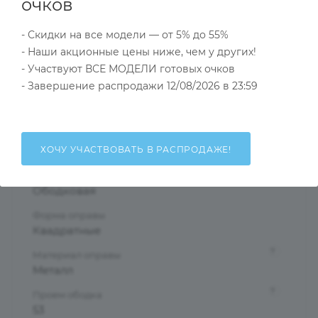
Характеристики
очков
- Скидки на все модели — от 5% до 55%
- Наши акционные цены ниже, чем у других!
Тип товара
- Участвуют ВСЕ МОДЕЛИ готовых очков
Оправа
- Завершение распродажи 12/08/2026 в 23:59
?
Основной цвет
Золотой
?
Пол
ХОЧУ УЧАСТВОВАТЬ В РАСПРОДАЖЕ!
Мужские
Тип оправы
Ободковая
Форма оправы
Квадратные
?
Материал оправы
Металл
?
Проем ободка
53