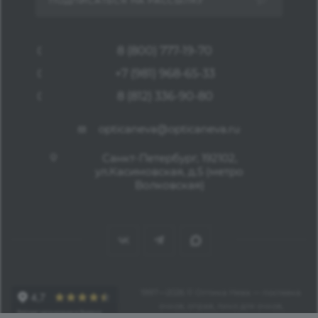
ПОДПИСАТЬСЯ НА РАССЫЛКУ
8 (800) 777-19-70
+7 (981) 968-65-33
8 (812) 336-90-80
opticaneva@opticaneva.ru
Санкт-Петербург, 192102,
ул.Касимовская, д.5 (метро
Волковская)
1997—2026 © Оптика Нева — поставка
очков, оправ, линз для очков,