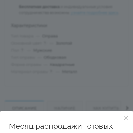
Бесплатная доставка
и индивидуальные условия
сотрудничества возможны:
узнайте подробнее здесь
.
Характеристики
Тип товара
—
Оправа
Основной цвет
—
Золотой
?
Пол
—
Мужские
?
Тип оправы
—
Ободковая
Форма оправы
—
Квадратные
Материал оправы
—
Металл
?
ОПИСАНИЕ
НАЛИЧИЕ
КАК КУПИТЬ
Месяц распродажи готовых