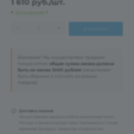
1 610
руб.
/шт.
Есть в наличии
: 8
В КОРЗИНУ
Внимание! Мы осуществляем продажи
только оптом:
общая сумма заказа должна
быть не менее 5000 рублей
(заказ может
быть сборным и состоять из разных
товаров).
Доставка заказов
Мы доставляем заказы в любой населенный пункт
России, а также в города стран Таможенного Союза:
Армению, Беларусь, Казахстан и Кыргызстан.