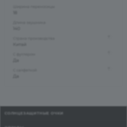
Ширина переносицы
18
Длина заушника
140
?
Страна производства
Китай
?
С футляром
Да
?
С салфеткой
Да
СОЛНЦЕЗАЩИТНЫЕ ОЧКИ