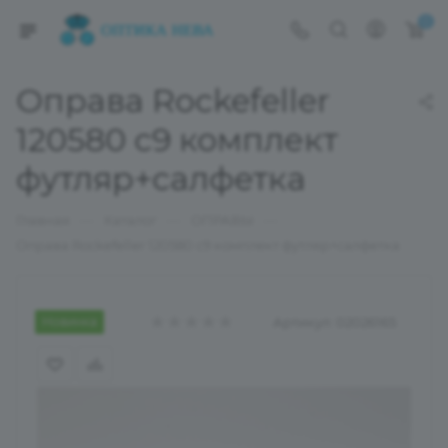
0
Оправа Rockefeller
120580 с9 комплект
футляр+салфетка
—
—
—
Главная
Каталог
ОПРАВЫ
Оправа Rockefeller 120580 с9 комплект футляр+салфетка
Новинка
Артикул:
02026165