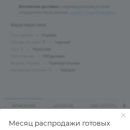
Бесплатная доставка
и индивидуальные условия
сотрудничества возможны:
узнайте подробнее здесь
.
Характеристики
Тип товара
—
Оправа
Основной цвет
—
Черный
?
Пол
—
Мужские
?
Тип оправы
—
Ободковая
Форма оправы
—
Прямоугольная
Материал оправы
—
Металл
?
ОПИСАНИЕ
НАЛИЧИЕ
КАК КУПИТЬ
Месяц распродажи готовых