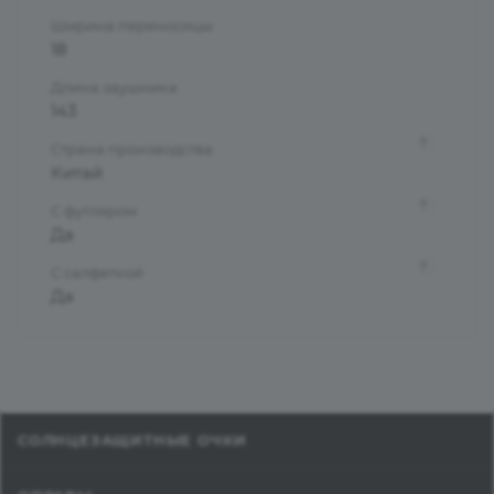
Ширина переносицы
18
Длина заушника
143
?
Страна производства
Китай
?
С футляром
Да
?
С салфеткой
Да
СОЛНЦЕЗАЩИТНЫЕ ОЧКИ