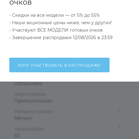
Характеристики
очков
- Скидки на все модели — от 5% до 55%
- Наши акционные цены ниже, чем у других!
Тип товара
- Участвуют ВСЕ МОДЕЛИ готовых очков
Оправа
- Завершение распродажи 12/08/2026 в 23:59
?
Основной цвет
Черный
?
Пол
ХОЧУ УЧАСТВОВАТЬ В РАСПРОДАЖЕ!
Мужские
Тип оправы
Ободковая
Форма оправы
Прямоугольная
?
Материал оправы
Металл
?
Проем ободка
53