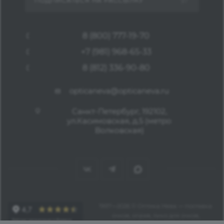
ПОДПИСАТЬСЯ НА РАССЫЛКУ
8 (800) 777-19-70
+7 (981) 968-65-33
8 (812) 336-90-80
opticaneva@opticaneva.ru
Санкт-Петербург, 192102,
ул.Касимовская, д.5 (метро
Волковская)
1997—2026 © Оптика Нева — поставка
очков, оправ, линз для очков,