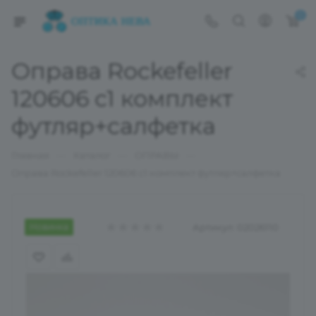
0
Оправа Rockefeller
120606 с1 комплект
футляр+салфетка
—
—
—
Главная
Каталог
ОПРАВЫ
Оправа Rockefeller 120606 с1 комплект футляр+салфетка
Новинка
Артикул:
02026110