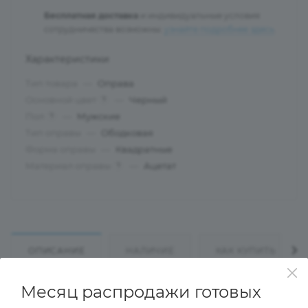
Бесплатная доставка
и индивидуальные условия
сотрудничества возможны:
узнайте подробнее здесь
.
Характеристики
Тип товара
—
Оправа
Основной цвет
—
Черный
?
Пол
—
Мужские
?
Тип оправы
—
Ободковая
Форма оправы
—
Квадратные
Материал оправы
—
Ацетат
?
ОПИСАНИЕ
НАЛИЧИЕ
КАК КУПИТЬ
Месяц распродажи готовых