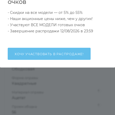
Характеристики
очков
- Скидки на все модели — от 5% до 55%
- Наши акционные цены ниже, чем у других!
Тип товара
- Участвуют ВСЕ МОДЕЛИ готовых очков
Оправа
- Завершение распродажи 12/08/2026 в 23:59
?
Основной цвет
Черный
?
Пол
ХОЧУ УЧАСТВОВАТЬ В РАСПРОДАЖЕ!
Мужские
Тип оправы
Ободковая
Форма оправы
Квадратные
?
Материал оправы
Ацетат
?
Проем ободка
56