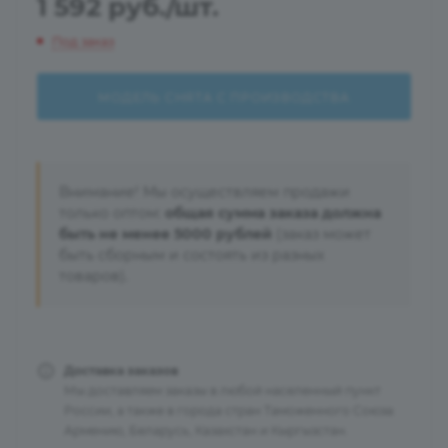
1 592
руб.
/шт.
Под заказ
МОДЕЛЬ СНЯТА С ПРОИЗВОДСТВА
Внимание! Мы осуществляем продажи
только оптом:
общая сумма заказа должна
быть не менее 5000 рублей
(заказ может
быть сборным и состоять из разных
товаров).
Доставка заказов
Мы доставляем заказы в любой населенный пункт
России, а также в города стран Таможенного Союза:
Армению, Беларусь, Казахстан и Кыргызстан.