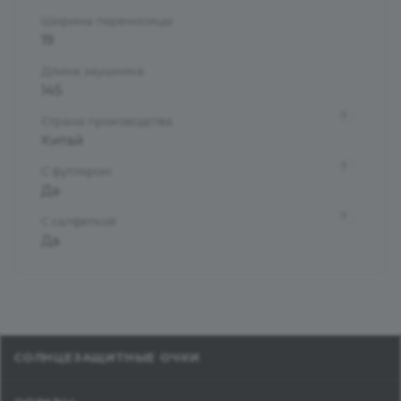
Ширина переносицы
19
Длина заушника
145
?
Страна производства
Китай
?
С футляром
Да
?
С салфеткой
Да
СОЛНЦЕЗАЩИТНЫЕ ОЧКИ