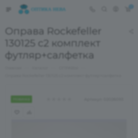
0
Оправа Rockefeller
130125 с2 комплект
футляр+салфетка
—
—
—
Главная
Каталог
ОПРАВЫ
Оправа Rockefeller 130125 с2 комплект футляр+салфетка
Новинка
Артикул:
02026093