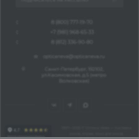
ПОДПИСАТЬСЯ НА РАССЫЛКУ
8 (800) 777-19-70
+7 (981) 968-65-33
8 (812) 336-90-80
opticaneva@opticaneva.ru
Санкт-Петербург, 192102,
ул.Касимовская, д.5 (метро
Волковская)
1997—2026 © Оптика Нева — поставка
очков, оправ, линз для очков,