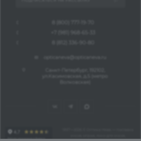
ПОДПИСАТЬСЯ НА РАССЫЛКУ
8 (800) 777-19-70
+7 (981) 968-65-33
8 (812) 336-90-80
opticaneva@opticaneva.ru
Санкт-Петербург, 192102,
ул.Касимовская, д.5 (метро
Волковская)
1997—2026 © Оптика Нева — поставка
очков, оправ, линз для очков,