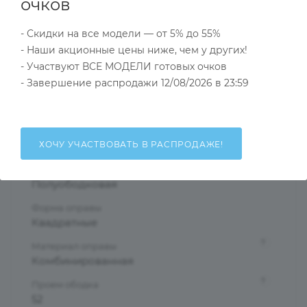
Характеристики
очков
- Скидки на все модели — от 5% до 55%
- Наши акционные цены ниже, чем у других!
Тип товара
- Участвуют ВСЕ МОДЕЛИ готовых очков
Оправа
- Завершение распродажи 12/08/2026 в 23:59
?
Основной цвет
Черный
?
Пол
ХОЧУ УЧАСТВОВАТЬ В РАСПРОДАЖЕ!
Мужские
Тип оправы
Полуободковая
Форма оправы
Квадратные
?
Материал оправы
Комбинированная
?
Проем ободка
52