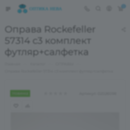
0
Оправа Rockefeller
57314 с3 комплект
футляр+салфетка
—
—
—
Главная
Каталог
ОПРАВЫ
Оправа Rockefeller 57314 с3 комплект футляр+салфетка
Новинка
Артикул:
02026098