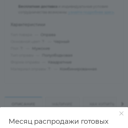
Бесплатная доставка
и индивидуальные условия
сотрудничества возможны:
узнайте подробнее здесь
.
Характеристики
Тип товара
—
Оправа
Основной цвет
—
Черный
?
Пол
—
Мужские
?
Тип оправы
—
Полуободковая
Форма оправы
—
Квадратные
Материал оправы
—
Комбинированная
?
ОПИСАНИЕ
НАЛИЧИЕ
КАК КУПИТЬ
Месяц распродажи готовых