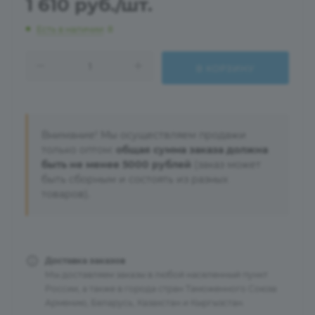
1 610
руб.
/шт.
Есть в наличии
: 8
В КОРЗИНУ
Внимание! Мы осуществляем продажи
только оптом:
общая сумма заказа должна
быть не менее 5000 рублей
(заказ может
быть сборным и состоять из разных
товаров).
Доставка заказов
Мы доставляем заказы в любой населенный пункт
России, а также в города стран Таможенного Союза:
Армению, Беларусь, Казахстан и Кыргызстан.