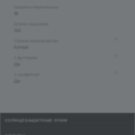
Ширина переносицы
18
Длина заушника
145
?
Страна производства
Китай
?
С футляром
Да
?
С салфеткой
Да
СОЛНЦЕЗАЩИТНЫЕ ОЧКИ