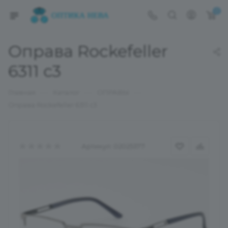
0
Оправа Rockefeller
6311 с3
—
—
—
Главная
Каталог
ОПРАВЫ
Оправа Rockefeller 6311 с3
Артикул:
02025377