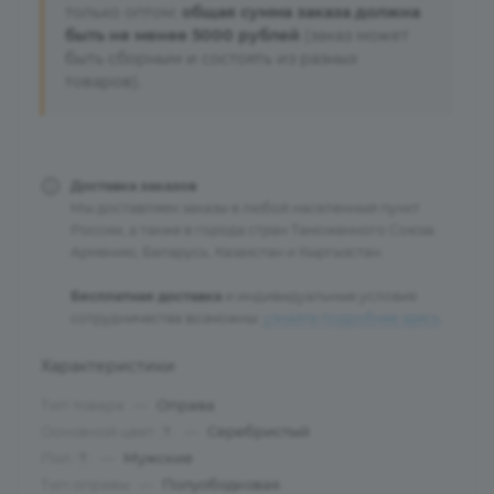
только оптом:
общая сумма заказа должна
быть не менее 5000 рублей
(заказ может
быть сборным и состоять из разных
товаров).
Доставка заказов
Мы доставляем заказы в любой населенный пункт
России, а также в города стран Таможенного Союза:
Армению, Беларусь, Казахстан и Кыргызстан.
Бесплатная доставка
и индивидуальные условия
сотрудничества возможны:
узнайте подробнее здесь
.
Характеристики
Тип товара
—
Оправа
Основной цвет
—
Серебристый
?
Пол
—
Мужские
?
Тип оправы
—
Полуободковая