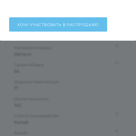
Мужские
Тип оправы
Полуободковая
ХОЧУ УЧАСТВОВАТЬ В РАСПРОДАЖЕ!
Форма оправы
Прямоугольная
?
Материал оправы
Металл
?
Проем ободка
54
Ширина переносицы
17
Длина заушника
145
?
Страна производства
Китай
?
Акция