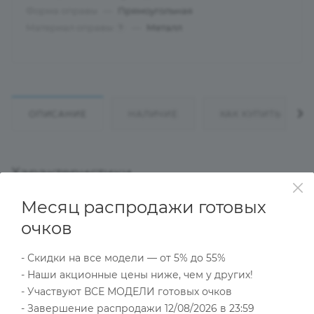
Форма оправы
—
Прямоугольная
Материал оправы
—
Металл
?
ОПИСАНИЕ
НАЛИЧИЕ
КАК КУПИТЬ
Характеристики
Месяц распродажи готовых
очков
Тип товара
Оправа
- Скидки на все модели — от 5% до 55%
?
Основной цвет
- Наши акционные цены ниже, чем у других!
Серебристый
- Участвуют ВСЕ МОДЕЛИ готовых очков
?
Пол
- Завершение распродажи 12/08/2026 в 23:59