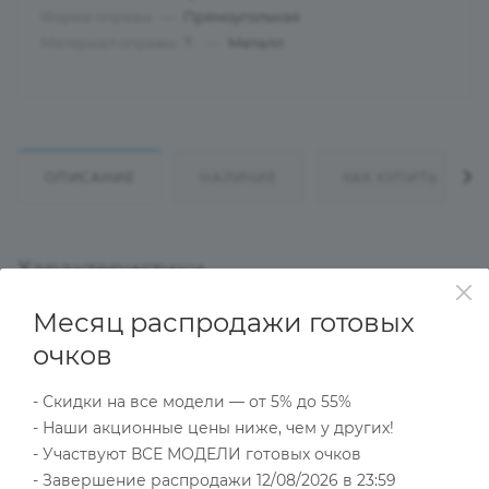
Форма оправы
—
Прямоугольная
Материал оправы
—
Металл
?
ОПИСАНИЕ
НАЛИЧИЕ
КАК КУПИТЬ
Характеристики
Месяц распродажи готовых
очков
Тип товара
Оправа
- Скидки на все модели — от 5% до 55%
?
Основной цвет
- Наши акционные цены ниже, чем у других!
Серый
- Участвуют ВСЕ МОДЕЛИ готовых очков
?
Пол
- Завершение распродажи 12/08/2026 в 23:59