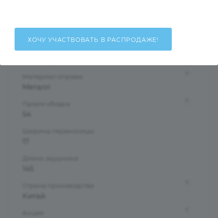
Мужские
Тип оправы
Полуободковая
ХОЧУ УЧАСТВОВАТЬ В РАСПРОДАЖЕ!
Форма оправы
Прямоугольная
?
Материал оправы
Металл
?
Проем ободка
54
Ширина переносицы
17
Длина заушника
145
?
Страна производства
Китай
?
Акция