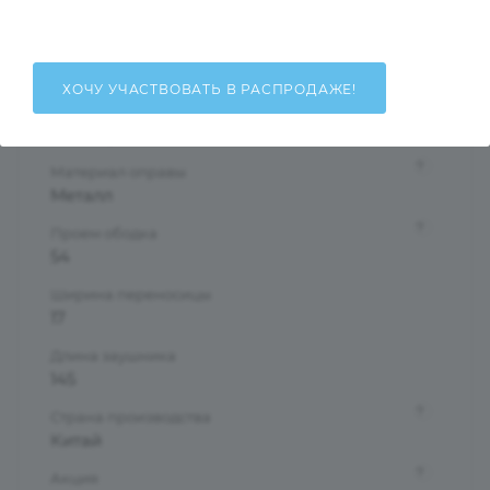
Мужские
Тип оправы
Полуободковая
ХОЧУ УЧАСТВОВАТЬ В РАСПРОДАЖЕ!
Форма оправы
Прямоугольная
?
Материал оправы
Металл
?
Проем ободка
54
Ширина переносицы
17
Длина заушника
145
?
Страна производства
Китай
?
Акция