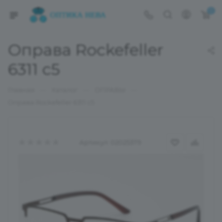
0
Оправа Rockefeller
6311 с5
—
—
—
Главная
Каталог
ОПРАВЫ
Оправа Rockefeller 6311 с5
Артикул:
02025379