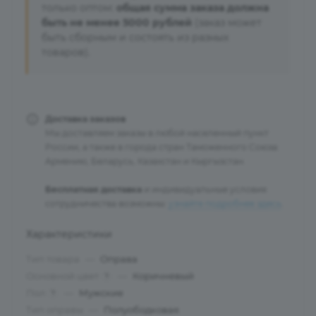
только оптом:
общая сумма заказа должна
быть не менее 5000 рублей
(заказ может
быть сборным и состоять из разных
товаров).
Доставка заказов
Мы доставляем заказы в любой населенный пункт
России, а также в города стран Таможенного Союза:
Армению, Беларусь, Казахстан и Кыргызстан.
Бесплатная доставка
и индивидуальные условия
сотрудничества возможны:
узнайте подробнее здесь
.
Характеристики
Тип товара
—
Оправа
Основной цвет
—
Коричневый
?
Пол
—
Мужские
?
Тип оправы
—
Полуободковая