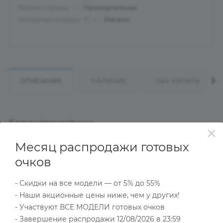
Форма оправы
—
Прямоугольная
Материал оправы
—
Металл
?
ОПИСАНИЕ
НАЛИЧИЕ
КАК КУПИТЬ
Характеристики
Месяц распродажи готовых
очков
Тип товара
Оправа
- Скидки на все модели — от 5% до 55%
?
Основной цвет
- Наши акционные цены ниже, чем у других!
Коричневый
- Участвуют ВСЕ МОДЕЛИ готовых очков
?
Пол
- Завершение распродажи 12/08/2026 в 23:59