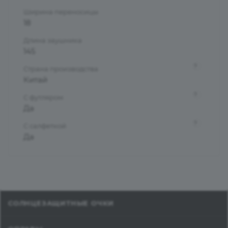
Ширина переносицы
18
Длина заушника
145
?
Страна производства
Китай
?
С футляром
Да
?
С салфеткой
Да
СОЛНЦЕЗАЩИТНЫЕ ОЧКИ