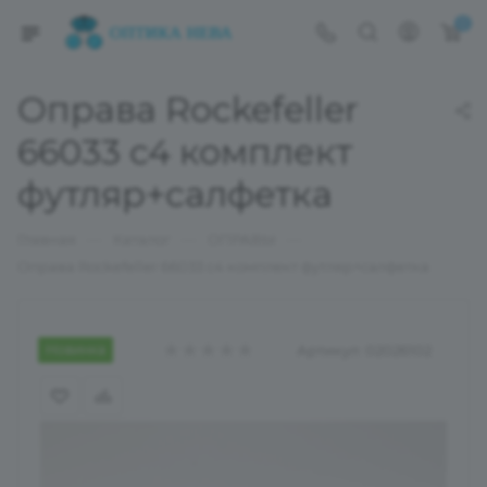
0
Оправа Rockefeller
66033 с4 комплект
футляр+салфетка
—
—
—
Главная
Каталог
ОПРАВЫ
Оправа Rockefeller 66033 с4 комплект футляр+салфетка
Новинка
Артикул:
02026102