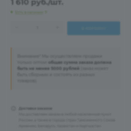
1 610
руб.
/шт.
Есть в наличии
: 9
В КОРЗИНУ
Внимание! Мы осуществляем продажи
только оптом:
общая сумма заказа должна
быть не менее 5000 рублей
(заказ может
быть сборным и состоять из разных
товаров).
Доставка заказов
Мы доставляем заказы в любой населенный пункт
России, а также в города стран Таможенного Союза:
Армению, Беларусь, Казахстан и Кыргызстан.