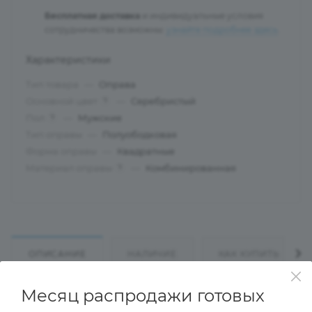
Бесплатная доставка
и индивидуальные условия
сотрудничества возможны:
узнайте подробнее здесь
.
Характеристики
Тип товара
—
Оправа
Основной цвет
—
Серебристый
?
Пол
—
Мужские
?
Тип оправы
—
Полуободковая
Форма оправы
—
Квадратные
Материал оправы
—
Комбинированная
?
ОПИСАНИЕ
НАЛИЧИЕ
КАК КУПИТЬ
Месяц распродажи готовых