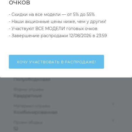
Характеристики
очков
- Скидки на все модели — от 5% до 55%
- Наши акционные цены ниже, чем у других!
Тип товара
- Участвуют ВСЕ МОДЕЛИ готовых очков
Оправа
- Завершение распродажи 12/08/2026 в 23:59
?
Основной цвет
Серебристый
?
Пол
ХОЧУ УЧАСТВОВАТЬ В РАСПРОДАЖЕ!
Мужские
Тип оправы
Полуободковая
Форма оправы
Квадратные
?
Материал оправы
Комбинированная
?
Проем ободка
52