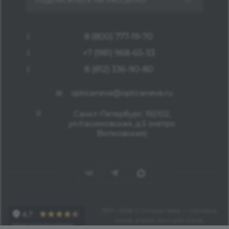
ПОДПИСАТЬСЯ НА РАССЫЛКУ
8 (800) 777-19-70
+7 (981) 968-65-33
8 (812) 336-90-80
opticaneva@opticaneva.ru
Санкт-Петербург, 192102,
ул.Касимовская, д.5 (метро
Волковская)
1997—2026 © Оптика Нева — поставка
очков, оправ, линз для очков,