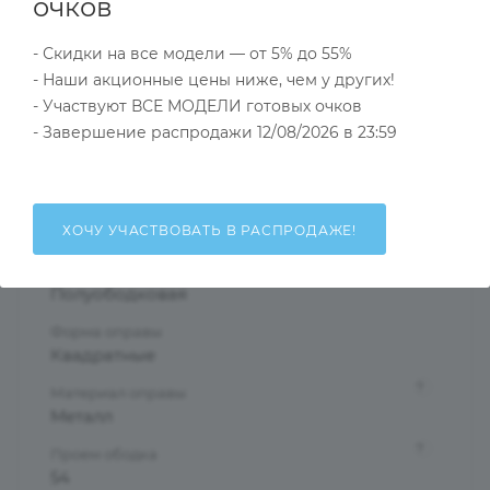
Характеристики
очков
- Скидки на все модели — от 5% до 55%
- Наши акционные цены ниже, чем у других!
Тип товара
- Участвуют ВСЕ МОДЕЛИ готовых очков
Оправа
- Завершение распродажи 12/08/2026 в 23:59
?
Основной цвет
Золотой
?
Пол
ХОЧУ УЧАСТВОВАТЬ В РАСПРОДАЖЕ!
Мужские
Тип оправы
Полуободковая
Форма оправы
Квадратные
?
Материал оправы
Металл
?
Проем ободка
54