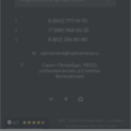
ПОДПИСАТЬСЯ НА РАССЫЛКУ
8 (800) 777-19-70
+7 (981) 968-65-33
8 (812) 336-90-80
opticaneva@opticaneva.ru
Санкт-Петербург, 192102,
ул.Касимовская, д.5 (метро
Волковская)
1997—2026 © Оптика Нева — поставка
очков, оправ, линз для очков,