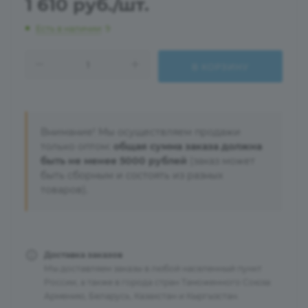
1 610
руб.
/шт.
Есть в наличии
: 9
В КОРЗИНУ
Внимание! Мы осуществляем продажи
только оптом:
общая сумма заказа должна
быть не менее 5000 рублей
(заказ может
быть сборным и состоять из разных
товаров).
Доставка заказов
Мы доставляем заказы в любой населенный пункт
России, а также в города стран Таможенного Союза:
Армению, Беларусь, Казахстан и Кыргызстан.