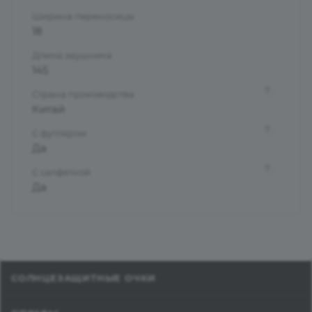
Ширина переносицы
18
Длина заушника
145
?
Страна производства
Китай
?
С футляром
Да
?
С салфеткой
Да
СОЛНЦЕЗАЩИТНЫЕ ОЧКИ