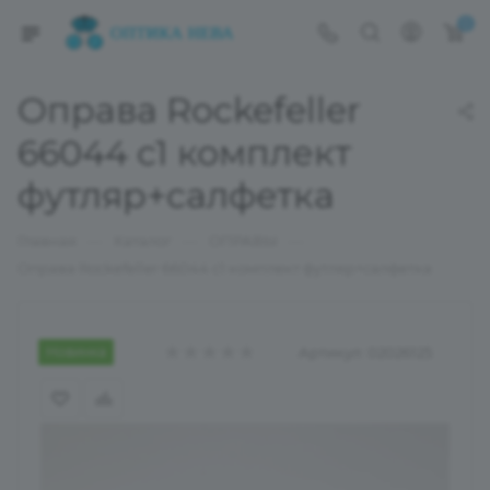
0
Оправа Rockefeller
66044 с1 комплект
футляр+салфетка
—
—
—
Главная
Каталог
ОПРАВЫ
Оправа Rockefeller 66044 с1 комплект футляр+салфетка
Новинка
Артикул:
02026125