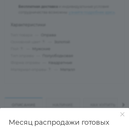
Бесплатная доставка
и индивидуальные условия
сотрудничества возможны:
узнайте подробнее здесь
.
Характеристики
Тип товара
—
Оправа
Основной цвет
—
Золотой
?
Пол
—
Мужские
?
Тип оправы
—
Полуободковая
Форма оправы
—
Квадратные
Материал оправы
—
Металл
?
ОПИСАНИЕ
НАЛИЧИЕ
КАК КУПИТЬ
Месяц распродажи готовых