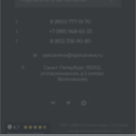
ПОДПИСАТЬСЯ НА РАССЫЛКУ
8 (800) 777-19-70
+7 (981) 968-65-33
8 (812) 336-90-80
opticaneva@opticaneva.ru
Санкт-Петербург, 192102,
ул.Касимовская, д.5 (метро
Волковская)
1997—2026 © Оптика Нева — поставка
очков, оправ, линз для очков,