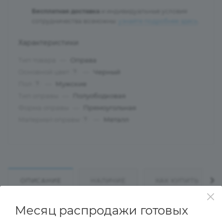
Бесплатная доставка
и индивидуальные условия
сотрудничества возможны:
узнайте подробнее здесь
.
Характеристики
Тип товара
—
Оправа
Основной цвет
—
Черный
?
Пол
—
Мужские
?
Тип оправы
—
Полуободковая
Форма оправы
—
Прямоугольная
Материал оправы
—
Металл
?
ОПИСАНИЕ
НАЛИЧИЕ
КАК КУПИТЬ
Месяц распродажи готовых