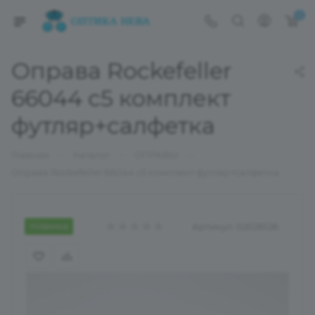
0
Оправа Rockefeller
66044 с5 комплект
футляр+салфетка
—
—
—
Главная
Каталог
ОПРАВЫ
Оправа Rockefeller 66044 с5 комплект футляр+салфетка
Новинка
Артикул:
02026126