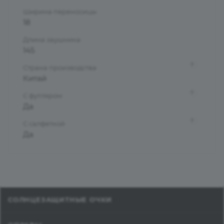
Ширина переносицы
18
Длина заушника
145
?
Страна производства
Китай
?
С футляром
Да
?
С салфеткой
Да
СОЛНЦЕЗАЩИТНЫЕ ОЧКИ