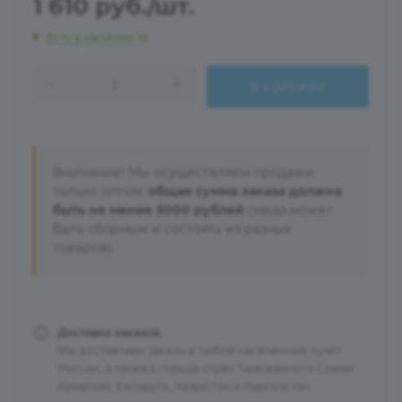
1 610
руб.
/шт.
Есть в наличии
: 10
В КОРЗИНУ
Внимание! Мы осуществляем продажи
только оптом:
общая сумма заказа должна
быть не менее 5000 рублей
(заказ может
быть сборным и состоять из разных
товаров).
Доставка заказов
Мы доставляем заказы в любой населенный пункт
России, а также в города стран Таможенного Союза:
Армению, Беларусь, Казахстан и Кыргызстан.