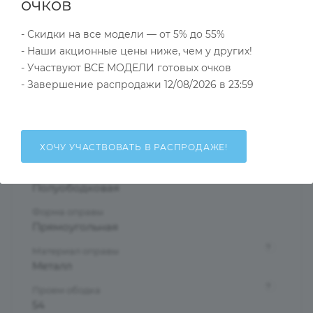
Характеристики
очков
- Скидки на все модели — от 5% до 55%
- Наши акционные цены ниже, чем у других!
Тип товара
- Участвуют ВСЕ МОДЕЛИ готовых очков
Оправа
- Завершение распродажи 12/08/2026 в 23:59
?
Основной цвет
Черный
?
Пол
ХОЧУ УЧАСТВОВАТЬ В РАСПРОДАЖЕ!
Мужские
Тип оправы
Полуободковая
Форма оправы
Прямоугольная
?
Материал оправы
Металл
?
Проем ободка
54