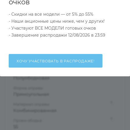
Характеристики
очков
- Скидки на все модели — от 5% до 55%
- Наши акционные цены ниже, чем у других!
Тип товара
- Участвуют ВСЕ МОДЕЛИ готовых очков
Оправа
- Завершение распродажи 12/08/2026 в 23:59
?
Основной цвет
Золотой
?
Пол
ХОЧУ УЧАСТВОВАТЬ В РАСПРОДАЖЕ!
Мужские
Тип оправы
Полуободковая
Форма оправы
Прямоугольная
?
Материал оправы
Комбинированная
?
Проем ободка
55