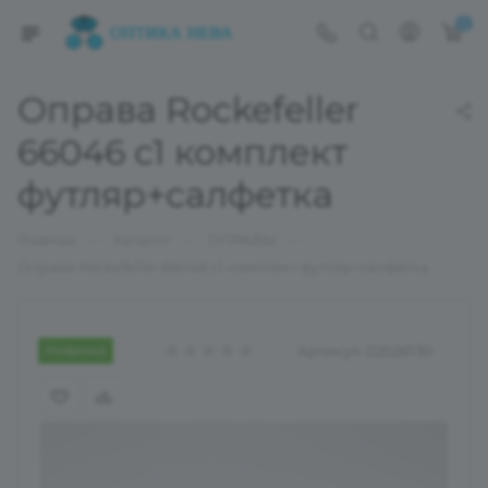
0
Оправа Rockefeller
66046 с1 комплект
футляр+салфетка
—
—
—
Главная
Каталог
ОПРАВЫ
Оправа Rockefeller 66046 с1 комплект футляр+салфетка
Новинка
Артикул:
02026130