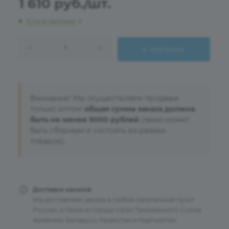
1 610
руб.
/шт.
Есть в наличии
: 9
В КОРЗИНУ
Внимание! Мы осуществляем продажи
только оптом:
общая сумма заказа должна
быть не менее 5000 рублей
(заказ может
быть сборным и состоять из разных
товаров).
Доставка заказов
Мы доставляем заказы в любой населенный пункт
России, а также в города стран Таможенного Союза:
Армению, Беларусь, Казахстан и Кыргызстан.