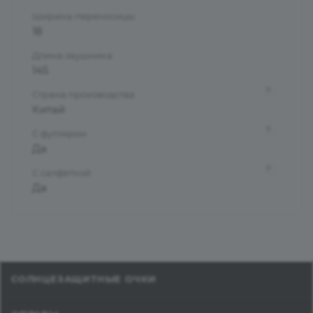
Ширина переносицы
18
Длина заушника
145
?
Страна производства
Китай
?
С футляром
Да
?
С салфеткой
Да
СОЛНЦЕЗАЩИТНЫЕ ОЧКИ