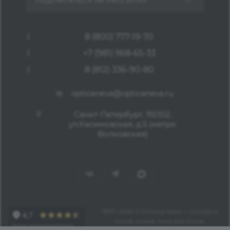
ПОДПИСАТЬСЯ НА РАССЫЛКУ
8 (800) 777-19-70
+7 (981) 968-65-33
8 (812) 336-90-80
opticaneva@opticaneva.ru
Санкт-Петербург, 192102,
ул.Касимовская, д.5 (метро
Волковская)
1997—2026 © Оптика Нева — поставка
очков, оправ, линз для очков,