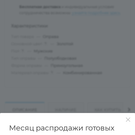
Бесплатная доставка
и индивидуальные условия
сотрудничества возможны:
узнайте подробнее здесь
.
Характеристики
Тип товара
—
Оправа
Основной цвет
—
Золотой
?
Пол
—
Мужские
?
Тип оправы
—
Полуободковая
Форма оправы
—
Прямоугольная
Материал оправы
—
Комбинированная
?
ОПИСАНИЕ
НАЛИЧИЕ
КАК КУПИТЬ
Месяц распродажи готовых