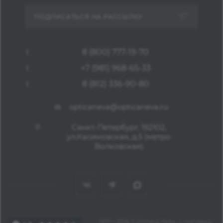
ПОДПИСАТЬСЯ НА РАССЫЛКУ
8 (800) 777-19-70
+7 (981) 968-65-33
8 (812) 336-90-80
opticaneva@opticaneva.ru
Санкт-Петербург, 192102,
ул.Касимовская, д.5 (метро
Волковская)
1997—2026 © Оптика Нева — поставка