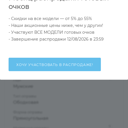
поляризационными линзами:
очков
- Скидки на все модели — от 5% до 55%
Характеристики
- Наши акционные цены ниже, чем у других!
- Участвуют ВСЕ МОДЕЛИ готовых очков
- Завершение распродажи 12/08/2026 в 23:59
Тип товара
Оправа
?
Основной цвет
ХОЧУ УЧАСТВОВАТЬ В РАСПРОДАЖЕ!
Черный
?
Пол
Мужские
Тип оправы
Ободковая
Форма оправы
Прямоугольная
?
Материал оправы