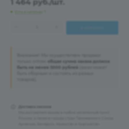
1 464
руб.
/шт.
Есть в наличии
: 7
В КОРЗИНУ
Внимание! Мы осуществляем продажи
только оптом:
общая сумма заказа должна
быть не менее 5000 рублей
(заказ может
быть сборным и состоять из разных
товаров).
Доставка заказов
Мы доставляем заказы в любой населенный пункт
России, а также в города стран Таможенного Союза:
Армению, Беларусь, Казахстан и Кыргызстан.