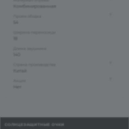
Комбинированная
?
Проем ободка
54
Ширина переносицы
18
Длина заушника
140
?
Страна производства
Китай
?
Акция
Нет
СОЛНЦЕЗАЩИТНЫЕ ОЧКИ