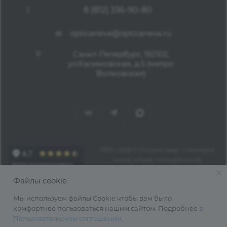
8 (812) 336-90-80
opticaneva@opticaneva.ru
Санкт-Петербург, 192102,
ул.Касимовская, д.5 (метро
Волковская)
1997—2026 © Оптика Нева — поставка
очков, оправ, линз для очков,
аксессуаров оптом из Китая
Файлы cookie
Мы используем файлы Cookie чтобы вам было
комфортнее пользоваться нашим сайтом. Подробнее
в
Пользовательском соглашении
.