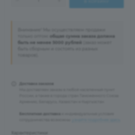
В КОРЗИНУ
Внимание! Мы осуществляем продажи
только оптом:
общая сумма заказа должна
быть не менее 5000 рублей
(заказ может
быть сборным и состоять из разных
товаров).
Доставка заказов
Мы доставляем заказы в любой населенный пункт
России, а также в города стран Таможенного Союза:
Армению, Беларусь, Казахстан и Кыргызстан.
Бесплатная доставка
и индивидуальные условия
сотрудничества возможны:
узнайте подробнее здесь
.
Характеристики