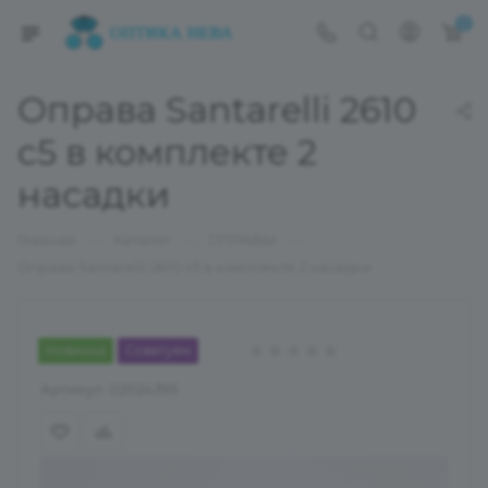
0
Оправа Santarelli 2610
c5 в комплекте 2
насадки
—
—
—
Главная
Каталог
ОПРАВЫ
Оправа Santarelli 2610 c5 в комплекте 2 насадки
Новинка
Советуем
Артикул:
02024393