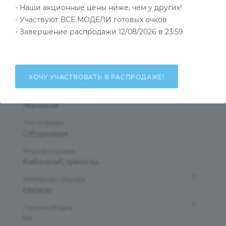
- Наши акционные цены ниже, чем у других!
- Участвуют ВСЕ МОДЕЛИ готовых очков
- Завершение распродажи 12/08/2026 в 23:59
Тип товара
Оправа
?
Основной цвет
Бежевый
ХОЧУ УЧАСТВОВАТЬ В РАСПРОДАЖЕ!
?
Пол
Женские
Тип оправы
Ободковая
Форма оправы
Бабочки/Стрекозы
?
Материал оправы
Металл
?
Проем ободка
54