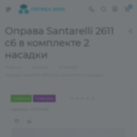
0
Оправа Santarelli 2611
c6 в комплекте 2
насадки
—
—
—
Главная
Каталог
ОПРАВЫ
Оправа Santarelli 2611 c6 в комплекте 2 насадки
Новинка
Советуем
Артикул:
02024551