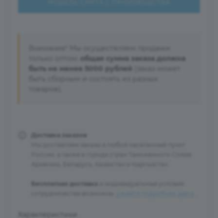
МОДЕЛЬ СНЯТА С ПРОИЗВОДСТВА
Внимание! Мы осуществляем продажи
только оптом:
общая сумма заказа должна
быть не менее 5000 рублей
(заказ может
быть сборным и состоять из разных
товаров).
Доставка заказов
Мы доставляем заказы в любой населенный пункт
России, а также в города стран Таможенного Союза:
Армению, Беларусь, Казахстан и Кыргызстан.
Бесплатная доставка
и индивидуальные условия
сотрудничества возможны:
узнайте подробнее здесь
.
Характеристики