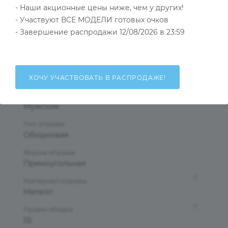
- Наши акционные цены ниже, чем у других!
- Участвуют ВСЕ МОДЕЛИ готовых очков
- Завершение распродажи 12/08/2026 в 23:59
Тип товара
Оправа
?
Основной цвет
Черный
ХОЧУ УЧАСТВОВАТЬ В РАСПРОДАЖЕ!
?
Пол
Мужские
Тип оправы
Ободковая
Форма оправы
Прямоугольная
?
Материал оправы
Металл
?
Проем ободка
55