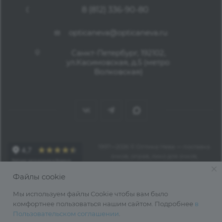
8 (812) 336-90-80
opticaneva@opticaneva.ru
Санкт-Петербург, 192102,
ул.Касимовская, д.5 (метро
Волковская)
1997—2026 © Оптика Нева — поставка
очков, оправ, линз для очков,
аксессуаров оптом из Китая
Файлы cookie
Мы используем файлы Cookie чтобы вам было
комфортнее пользоваться нашим сайтом. Подробнее
в
Пользовательском соглашении
.