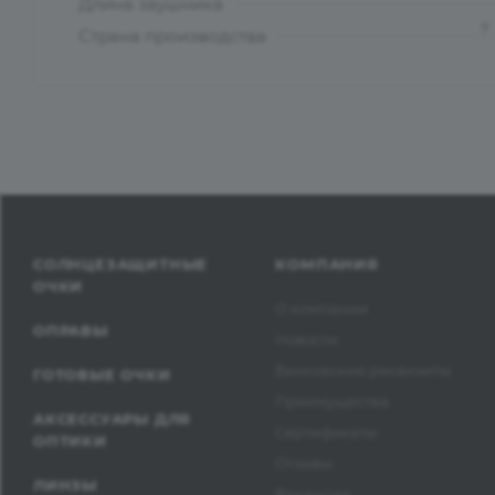
Длина заушника
?
Страна производства
СОЛНЦЕЗАЩИТНЫЕ
КОМПАНИЯ
ОЧКИ
О компании
ОПРАВЫ
Новости
Банковские реквизиты
ГОТОВЫЕ ОЧКИ
Преимущества
АКСЕССУАРЫ ДЛЯ
Сертификаты
ОПТИКИ
Отзывы
ЛИНЗЫ
Вакансии