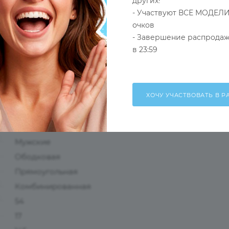
других!
- Участвуют ВСЕ МОДЕЛИ
очков
нными линзами:
- Завершение распродаж
в 23:59
Оправа
Черный
Мужские
Ободковая
Прямоугольная
Комбинированная
54
17