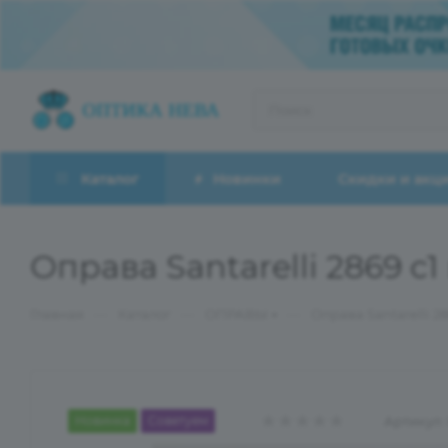
Каталог
Новинки
Скидки и акц
Оправа Santarelli 2869 c
—
—
—
Главная
Каталог
ОПРАВЫ
Оправа Santarelli 2
Новинка
Советуем
Артикул: