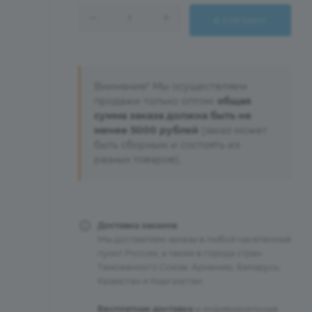
В КОРЗИНУ
Внимание! Мы осуществляем
продажи только оптом:
общая
сумма заказа должна быть не
менее 5000 рублей
(заказ может
быть сборным и состоять из
разных товаров).
Доставка заказов
Мы доставляем заказы в любой населенный
пункт России, а также в города стран
Таможенного Союза: Армению, Беларусь,
Казахстан и Кыргызстан.
Бесплатная доставка
и индивидуальные