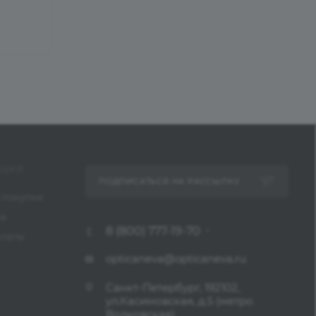
ЦИЯ
ПОДПИСАТЬСЯ НА РАССЫЛКУ
 покупки
ка
8 (800) 777-19-70
платы
opticaneva@opticaneva.ru
Санкт-Петербург, 192102,
ул.Касимовская, д.5 (метро
Волковская)