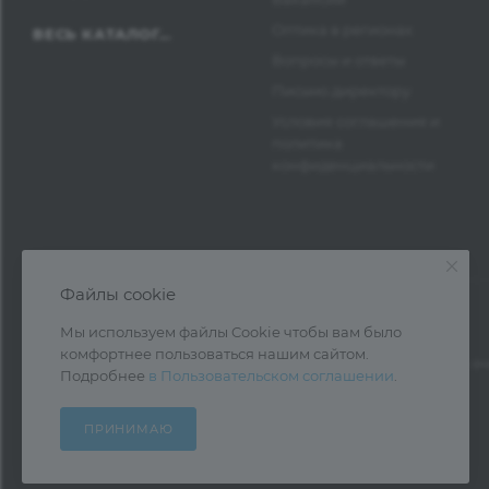
Оптика в регионах
ВЕСЬ КАТАЛОГ...
Вопросы и ответы
Письмо директору
Условия соглашения и
политика
конфиденциальности
Файлы cookie
Мы используем файлы Cookie чтобы вам было
комфортнее пользоваться нашим сайтом.
1997—2026 © Оптика Нева — поставка очк
Подробнее
в Пользовательском соглашении
.
ПРИНИМАЮ