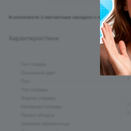
В комплекте 2 магнитные насадки с поляризацио
Характеристики
Тип товара
?
Основной цвет
?
Пол
Тип оправы
Форма оправы
?
Материал оправы
?
Проем ободка
Ширина переносицы