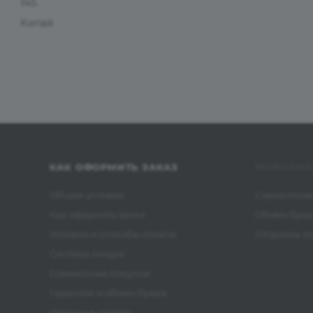
145
Китай
КАК ОФОРМИТЬ ЗАКАЗ
ИНФОРМА
Общие условия
Совместные
Как оформить заказ
Обмен бра
Условия и способы оплаты
Отсрочка о
Система скидок
Совместные покупки
Гарантия и обмен брака
Отсрочка оплаты