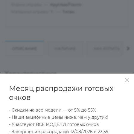
Форма оправы
—
Круглые/Панто
Материал оправы
—
Титан
?
ОПИСАНИЕ
НАЛИЧИЕ
КАК КУПИТЬ
Характеристики
Месяц распродажи готовых
очков
Тип товара
Оправа
- Скидки на все модели — от 5% до 55%
?
Основной цвет
- Наши акционные цены ниже, чем у других!
Серебристый
- Участвуют ВСЕ МОДЕЛИ готовых очков
?
Пол
- Завершение распродажи 12/08/2026 в 23:59