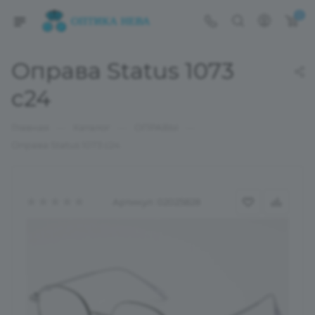
0
Оправа Status 1073
c24
—
—
—
Главная
Каталог
ОПРАВЫ
Оправа Status 1073 c24
Артикул:
02025828