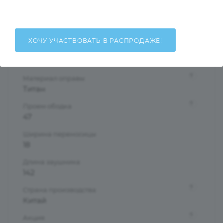
Женские
Тип оправы
Ободковая
ХОЧУ УЧАСТВОВАТЬ В РАСПРОДАЖЕ!
Форма оправы
Круглые/Панто
?
Материал оправы
Титан
?
Проем ободка
47
Ширина переносицы
18
Длина заушника
142
?
Страна производства
Китай
?
Акция