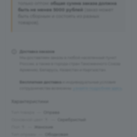
только оптом:
общая сумма заказа должна
быть не менее 5000 рублей
(заказ может
быть сборным и состоять из разных
товаров).
Доставка заказов
Мы доставляем заказы в любой населенный пункт
России, а также в города стран Таможенного Союза:
Армению, Беларусь, Казахстан и Кыргызстан.
Бесплатная доставка
и индивидуальные условия
сотрудничества возможны:
узнайте подробнее здесь
.
Характеристики
Тип товара
—
Оправа
Основной цвет
—
Серебристый
?
Пол
—
Женские
?
Тип оправы
—
Ободковая