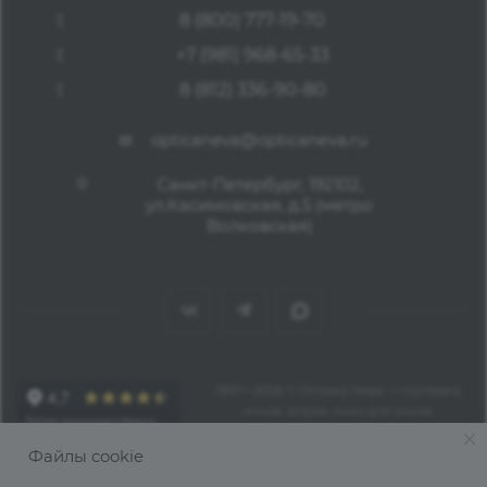
8 (800) 777-19-70
+7 (981) 968-65-33
8 (812) 336-90-80
opticaneva@opticaneva.ru
Санкт-Петербург, 192102,
ул.Касимовская, д.5 (метро
Волковская)
1997—2026 © Оптика Нева — поставка
очков, оправ, линз для очков,
аксессуаров оптом из Китая
Файлы cookie