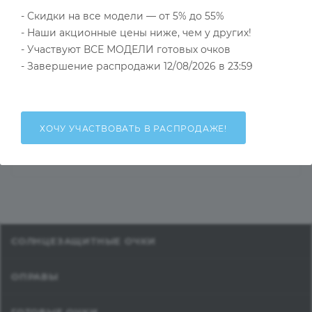
- Скидки на все модели — от 5% до 55%
- Наши акционные цены ниже, чем у других!
- Участвуют ВСЕ МОДЕЛИ готовых очков
НАЛИЧИЕ
КАК КУПИТЬ
ОПЛАТА
Д
- Завершение распродажи 12/08/2026 в 23:59
ХОЧУ УЧАСТВОВАТЬ В РАСПРОДАЖЕ!
Общий остаток на складах
Есть в наличии
: 2
СОЛНЦЕЗАЩИТНЫЕ ОЧКИ
ОПРАВЫ