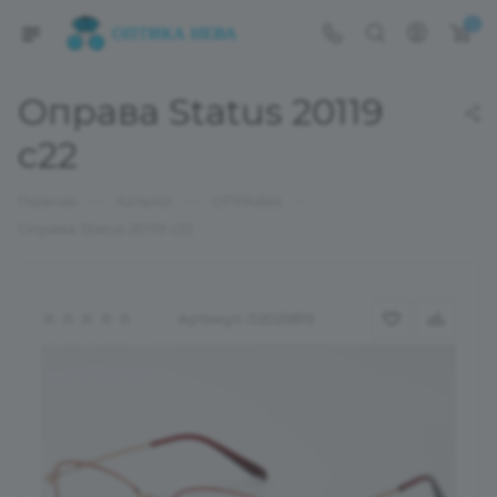
0
Оправа Status 20119
c22
—
—
—
Главная
Каталог
ОПРАВЫ
Оправа Status 20119 c22
Артикул:
02025819