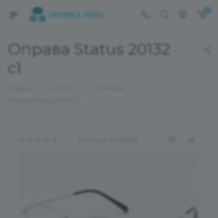
0
Оправа Status 20132
c1
—
—
—
Главная
Каталог
ОПРАВЫ
Оправа Status 20132 c1
Артикул:
02025812