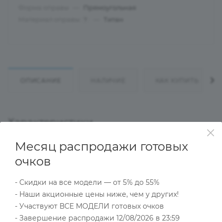
Форма оправы
—
Прямоугольная
Материал оправы
—
Титан
?
ОПИСАНИЕ
НАЛИЧИЕ
КАК КУПИТЬ
Характеристики
Месяц распродажи готовых
очков
Тип товара
Оправа
- Скидки на все модели — от 5% до 55%
?
Основной цвет
- Наши акционные цены ниже, чем у других!
Золотой
- Участвуют ВСЕ МОДЕЛИ готовых очков
?
Пол
- Завершение распродажи 12/08/2026 в 23:59