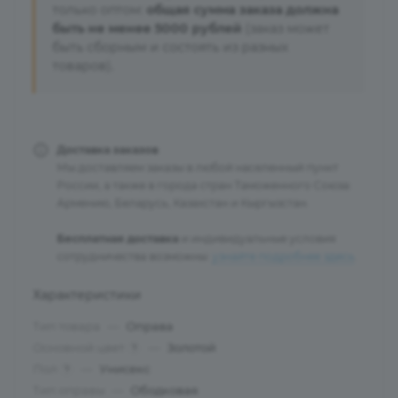
только оптом:
общая сумма заказа должна
быть не менее 5000 рублей
(заказ может
быть сборным и состоять из разных
товаров).
Доставка заказов
Мы доставляем заказы в любой населенный пункт
России, а также в города стран Таможенного Союза:
Армению, Беларусь, Казахстан и Кыргызстан.
Бесплатная доставка
и индивидуальные условия
сотрудничества возможны:
узнайте подробнее здесь
.
Характеристики
Тип товара
—
Оправа
Основной цвет
—
Золотой
?
Пол
—
Унисекс
?
Тип оправы
—
Ободковая