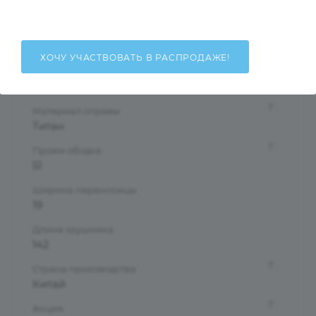
Унисекс
Тип оправы
Ободковая
ХОЧУ УЧАСТВОВАТЬ В РАСПРОДАЖЕ!
Форма оправы
Прямоугольная
?
Материал оправы
Титан
?
Проем ободка
51
Ширина переносицы
19
Длина заушника
142
?
Страна производства
Китай
?
Акция