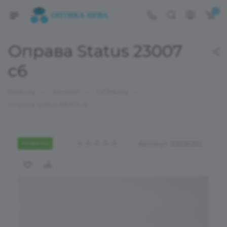
0
Оправа Status 23007
c6
—
—
—
Главная
Каталог
ОПРАВЫ
Оправа Status 23007 c6
Новинка
Артикул:
02026202