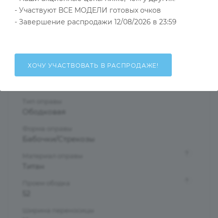
- Участвуют ВСЕ МОДЕЛИ готовых очков
Тип товара
- Завершение распродажи 12/08/2026 в 23:59
Оправа
?
Основной цвет
Серебристый
ХОЧУ УЧАСТВОВАТЬ В РАСПРОДАЖЕ!
?
Пол
Женские
Тип оправы
Ободковая
Форма оправы
Бабочки/Стрекозы
?
Материал оправы
Титан
?
Проем ободка
52
Ширина переносицы