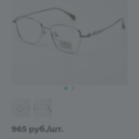
965
руб.
/шт.