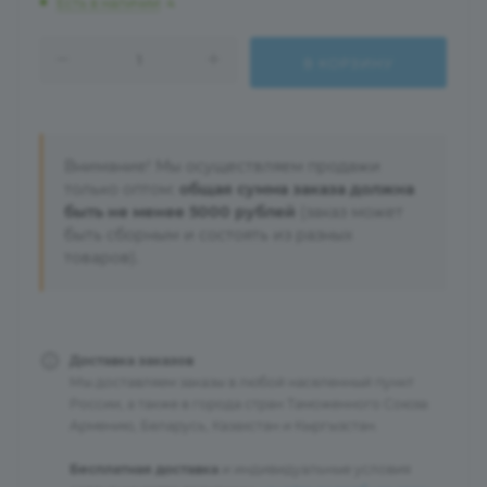
Есть в наличии
: 4
В КОРЗИНУ
Внимание! Мы осуществляем продажи
только оптом:
общая сумма заказа должна
быть не менее 5000 рублей
(заказ может
быть сборным и состоять из разных
товаров).
Доставка заказов
Мы доставляем заказы в любой населенный пункт
России, а также в города стран Таможенного Союза:
Армению, Беларусь, Казахстан и Кыргызстан.
Бесплатная доставка
и индивидуальные условия