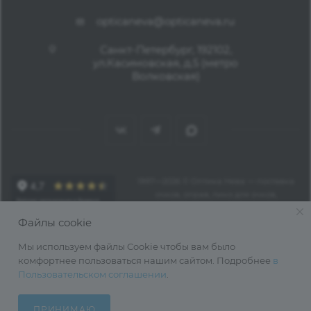
opticaneva@opticaneva.ru
Санкт-Петербург, 192102,
ул.Касимовская, д.5 (метро
Волковская)
1997—2026 © Оптика Нева — поставка
очков, оправ, линз для очков,
аксессуаров оптом из Китая
Файлы cookie
Мы используем файлы Cookie чтобы вам было
комфортнее пользоваться нашим сайтом. Подробнее
в
Пользовательском соглашении
.
ПРИНИМАЮ