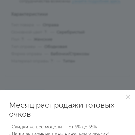
сотрудничества возможны:
узнайте подробнее здесь
.
Характеристики
Тип товара
—
Оправа
Основной цвет
—
Серебристый
?
Пол
—
Женские
?
Тип оправы
—
Ободковая
Форма оправы
—
Бабочки/Стрекозы
Материал оправы
—
Титан
?
ОПИСАНИЕ
НАЛИЧИЕ
КАК КУПИТЬ
Месяц распродажи готовых
очков
Характеристики
- Скидки на все модели — от 5% до 55%
- Наши акционные цены ниже, чем у других!