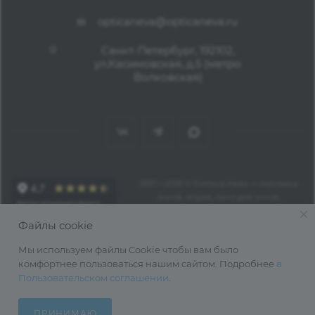
opticaneva@opticaneva.ru
Санкт-Петербург, 192102,
ул.Касимовская, д.5 (метро
Волковская)
1997—2026 © Оптика Нева — поставка
очков, оправ, линз для очков,
аксессуаров оптом из Китая
Файлы cookie
Мы используем файлы Cookie чтобы вам было
комфортнее пользоваться нашим сайтом. Подробнее
в
Пользовательском соглашении
.
ПРИНИМАЮ