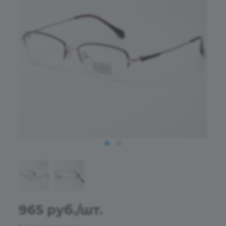
965
руб.
/шт.