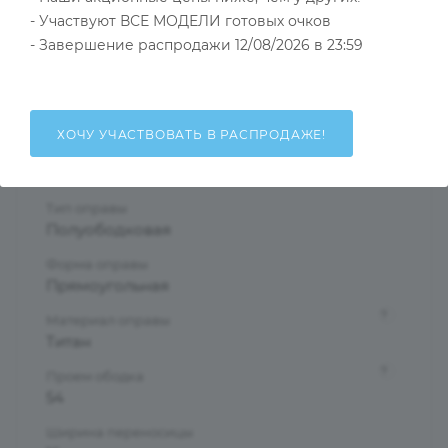
- Участвуют ВСЕ МОДЕЛИ готовых очков
Тип товара
- Завершение распродажи 12/08/2026 в 23:59
Оправа
?
Основной цвет
Красный
ХОЧУ УЧАСТВОВАТЬ В РАСПРОДАЖЕ!
?
Пол
Женские
Тип оправы
Полуободковая
Форма оправы
Прямоугольная
?
Материал оправы
Титан
?
Проем ободка
54
Ширина переносицы