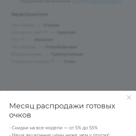
сотрудничества возможны:
узнайте подробнее здесь
.
Характеристики
Тип товара
—
Оправа
Основной цвет
—
Красный
?
Пол
—
Женские
?
Тип оправы
—
Полуободковая
Форма оправы
—
Прямоугольная
Материал оправы
—
Титан
?
ОПИСАНИЕ
НАЛИЧИЕ
КАК КУПИТЬ
Месяц распродажи готовых
очков
Характеристики
- Скидки на все модели — от 5% до 55%
- Наши акционные цены ниже, чем у других!