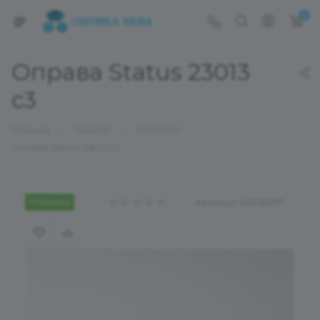
0
Оправа Status 23013
c3
—
—
—
Главная
Каталог
ОПРАВЫ
Оправа Status 23013 c3
Новинка
Артикул:
02026197