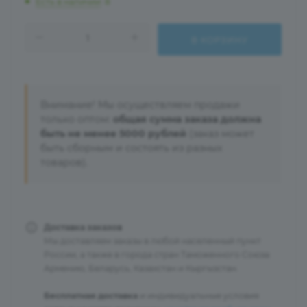
Есть в наличии
: 8
В КОРЗИНУ
Внимание! Мы осуществляем продажи
только оптом:
общая сумма заказа должна
быть не менее 5000 рублей
(заказ может
быть сборным и состоять из разных
товаров).
Доставка заказов
Мы доставляем заказы в любой населенный пункт
России, а также в города стран Таможенного Союза:
Армению, Беларусь, Казахстан и Кыргызстан.
Бесплатная доставка
и индивидуальные условия