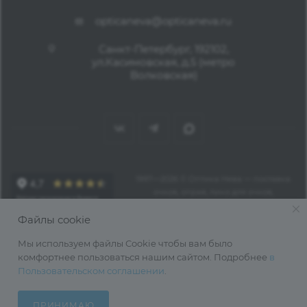
opticaneva@opticaneva.ru
Санкт-Петербург, 192102,
ул.Касимовская, д.5 (метро
Волковская)
1997—2026 © Оптика Нева — поставка
очков, оправ, линз для очков,
аксессуаров оптом из Китая
Файлы cookie
Мы используем файлы Cookie чтобы вам было
комфортнее пользоваться нашим сайтом. Подробнее
в
Пользовательском соглашении
.
ПРИНИМАЮ