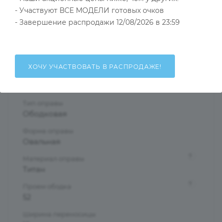
- Участвуют ВСЕ МОДЕЛИ готовых очков
Тип товара
- Завершение распродажи 12/08/2026 в 23:59
Оправа
?
Основной цвет
Красный
ХОЧУ УЧАСТВОВАТЬ В РАСПРОДАЖЕ!
?
Пол
Женские
Тип оправы
Ободковая
Форма оправы
Овальная
?
Материал оправы
Титан
?
Проем ободка
52
Ширина переносицы