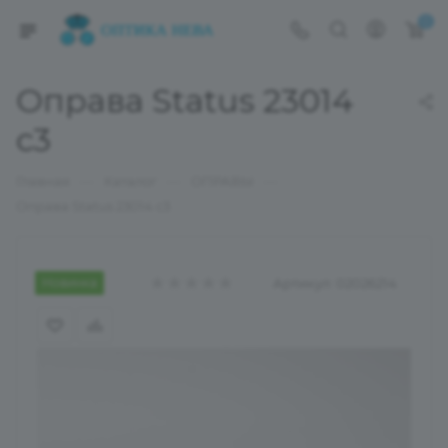
0
Оправа Status 23014
c3
—
—
—
Главная
Каталог
ОПРАВЫ
Оправа Status 23014 c3
Новинка
Артикул:
02026214