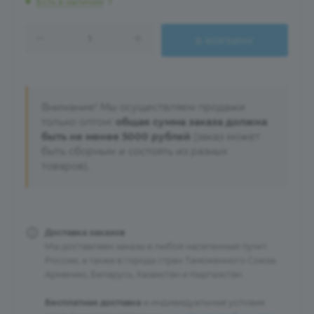
Есть в наличии
: 7
В КОРЗИНУ
Внимание! Мы осуществляем продажи
только оптом:
общая сумма заказа должна
быть не менее 5000 рублей
(заказ может
быть сборным и состоять из разных
товаров).
Доставка заказов
Мы доставляем заказы в любой населенный пункт
России, а также в города стран Таможенного Союза:
Армению, Беларусь, Казахстан и Кыргызстан.
Бесплатная доставка
и индивидуальные условия