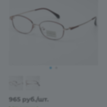
965
руб.
/шт.