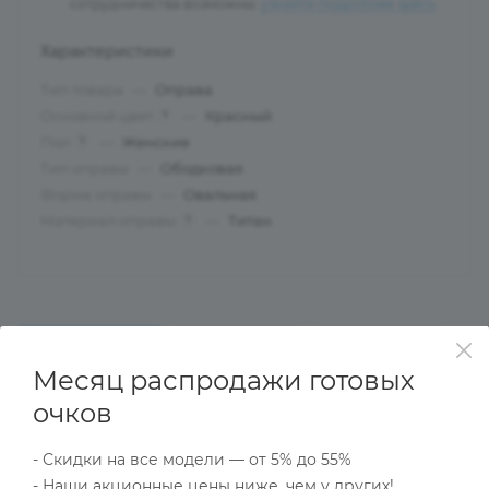
сотрудничества возможны:
узнайте подробнее здесь
.
Характеристики
Тип товара
—
Оправа
Основной цвет
—
Красный
?
Пол
—
Женские
?
Тип оправы
—
Ободковая
Форма оправы
—
Овальная
Материал оправы
—
Титан
?
ОПИСАНИЕ
НАЛИЧИЕ
КАК КУПИТЬ
Месяц распродажи готовых
очков
Характеристики
- Скидки на все модели — от 5% до 55%
- Наши акционные цены ниже, чем у других!