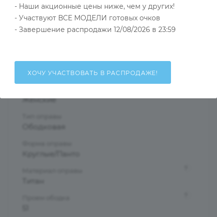
- Наши акционные цены ниже, чем у других!
- Участвуют ВСЕ МОДЕЛИ готовых очков
- Завершение распродажи 12/08/2026 в 23:59
Тип товара
Оправа
?
Основной цвет
Розовый
ХОЧУ УЧАСТВОВАТЬ В РАСПРОДАЖЕ!
?
Пол
Женские
Тип оправы
Ободковая
Форма оправы
Круглые/Панто
?
Материал оправы
Титан
?
Проем ободка
51