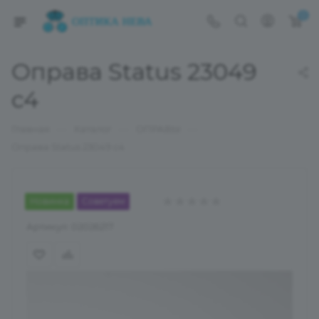
0
Оправа Status 23049
c4
—
—
—
Главная
Каталог
ОПРАВЫ
Оправа Status 23049 c4
Новинка
Советуем
Артикул:
02026217