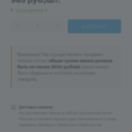
965
руб.
/шт.
Есть в наличии
: 9
В КОРЗИНУ
Внимание! Мы осуществляем продажи
только оптом:
общая сумма заказа должна
быть не менее 5000 рублей
(заказ может
быть сборным и состоять из разных
товаров).
Доставка заказов
Мы доставляем заказы в любой населенный пункт
России, а также в города стран Таможенного Союза:
Армению, Беларусь, Казахстан и Кыргызстан.