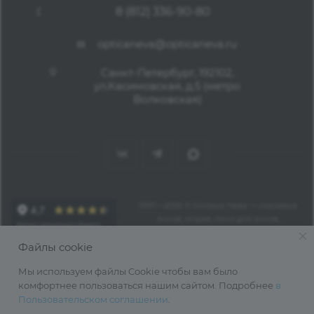
8 (812) 336-90-80
opticaneva@opticaneva.ru
Санкт-Петербург, 192102,
ул.Касимовская, д.5 (метро
Волковская)
1997—2026 © Оптика Нева — поставка
очков, оправ, линз для очков,
аксессуаров оптом из Китая
Файлы cookie
Мы используем файлы Cookie чтобы вам было
комфортнее пользоваться нашим сайтом. Подробнее
в
Пользовательском соглашении
.