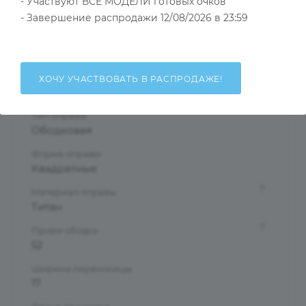
- Участвуют ВСЕ МОДЕЛИ готовых очков
Тип товара
Оправа
- Завершение распродажи 12/08/2026 в 23:59
?
Основной цвет
Зеленый
?
Пол
ХОЧУ УЧАСТВОВАТЬ В РАСПРОДАЖЕ!
Женские
Тип оправы
Ободковая
Форма оправы
Квадратные
?
Материал оправы
Титан
?
Проем ободка
52
Ширина переносицы
17