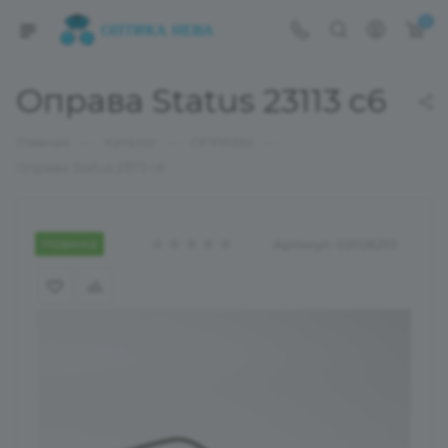
0
Оправа Status 23113 c6
—
—
—
Главная
Каталог
ОПРАВЫ
Оправа Status 23113 c6
Новинка
Артикул:
02026210