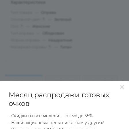
Характеристики
Тип товара
—
Оправа
Основной цвет
—
Зеленый
?
Пол
—
Женские
?
Тип оправы
—
Ободковая
Форма оправы
—
Квадратные
Материал оправы
—
Титан
?
ОПИСАНИЕ
НАЛИЧИЕ
КАК КУПИТЬ
Месяц распродажи готовых
очков
Характеристики
- Скидки на все модели — от 5% до 55%
- Наши акционные цены ниже, чем у других!