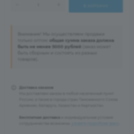
В КОРЗИНУ
Внимание! Мы осуществляем продажи
только оптом:
общая сумма заказа должна
быть не менее 5000 рублей
(заказ может
быть сборным и состоять из разных
товаров).
Доставка заказов
Мы доставляем заказы в любой населенный пункт
России, а также в города стран Таможенного Союза:
Армению, Беларусь, Казахстан и Кыргызстан.
Бесплатная доставка
и индивидуальные условия
сотрудничества возможны:
узнайте подробнее здесь
.