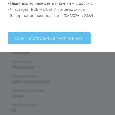
- Наши акционные цены ниже, чем у других!
- Участвуют ВСЕ МОДЕЛИ готовых очков
- Завершение распродажи 12/08/2026 в 23:59
Тип товара
Оправа
?
Основной цвет
Серый
ХОЧУ УЧАСТВОВАТЬ В РАСПРОДАЖЕ!
?
Пол
Женские
Тип оправы
Ободковая
Форма оправы
Бабочки/Стрекозы
?
Материал оправы
Титан
?
Проем ободка
52