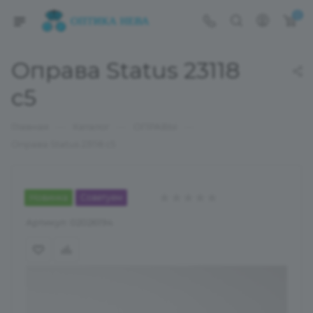
0
Оправа Status 23118
c5
—
—
—
Главная
Каталог
ОПРАВЫ
Оправа Status 23118 c5
Новинка
Советуем
Артикул:
02026194