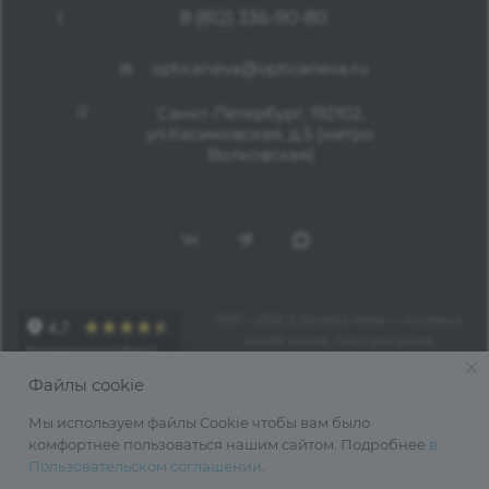
8 (812) 336-90-80
opticaneva@opticaneva.ru
Санкт-Петербург, 192102,
ул.Касимовская, д.5 (метро
Волковская)
1997—2026 © Оптика Нева — поставка
очков, оправ, линз для очков,
аксессуаров оптом из Китая
Файлы cookie
Мы используем файлы Cookie чтобы вам было
комфортнее пользоваться нашим сайтом. Подробнее
в
Пользовательском соглашении
.