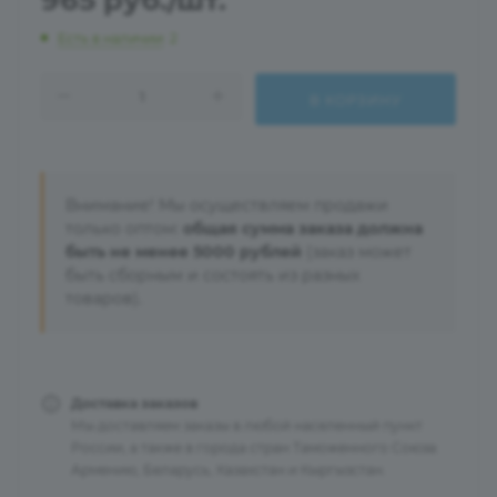
965
руб.
/шт.
Есть в наличии
: 2
В КОРЗИНУ
Внимание! Мы осуществляем продажи
только оптом:
общая сумма заказа должна
быть не менее 5000 рублей
(заказ может
быть сборным и состоять из разных
товаров).
Доставка заказов
Мы доставляем заказы в любой населенный пункт
России, а также в города стран Таможенного Союза:
Армению, Беларусь, Казахстан и Кыргызстан.