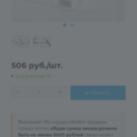
506
руб.
/шт.
Есть в наличии
: 35
В КОРЗИНУ
Внимание! Мы осуществляем продажи
только оптом:
общая сумма заказа должна
быть не менее 5000 рублей
(заказ может