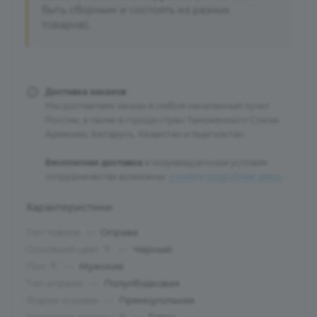
быть сборным и состоять из разных
товаров).
Доставка заказов
Мы доставляем заказы в любой населенный пункт
России, а также в города стран Таможенного Союза:
Армению, Беларусь, Казахстан и Кыргызстан.
Бесплатная доставка
и индивидуальные условия
сотрудничества возможны:
узнайте подробнее здесь
.
Характеристики
Тип товара
—
Оправа
Основной цвет
—
Черный
?
Пол
—
Мужские
?
Тип оправы
—
Полуободковая
Форма оправы
—
Прямоугольная