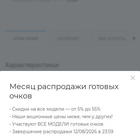
Материал оправы
—
Титан
?
ОПИСАНИЕ
НАЛИЧИЕ
КАК КУПИТЬ
Характеристики
Месяц распродажи готовых
Тип товара
очков
Оправа
?
Основной цвет
- Скидки на все модели — от 5% до 55%
Черный
- Наши акционные цены ниже, чем у других!
?
- Участвуют ВСЕ МОДЕЛИ готовых очков
Пол
Мужские
- Завершение распродажи 12/08/2026 в 23:59