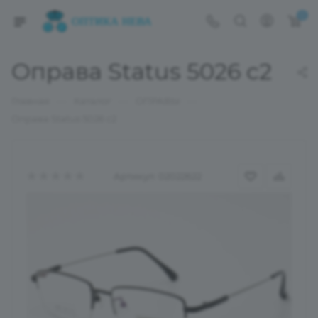
0
Оправа Status 5026 c2
—
—
—
Главная
Каталог
ОПРАВЫ
Оправа Status 5026 c2
Артикул:
02022622