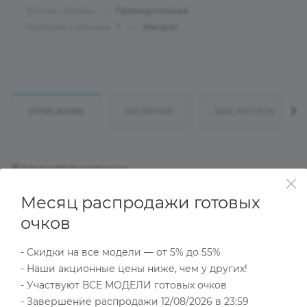
Форма оправы
—
Прямоугольная
Материал оправы
—
Металл
?
ОПИСАНИЕ
НАЛИЧИЕ
КАК КУПИТЬ
Характеристики
Месяц распродажи готовых
очков
Тип товара
Оправа
- Скидки на все модели — от 5% до 55%
?
Основной цвет
- Наши акционные цены ниже, чем у других!
Серый
- Участвуют ВСЕ МОДЕЛИ готовых очков
?
Пол
- Завершение распродажи 12/08/2026 в 23:59