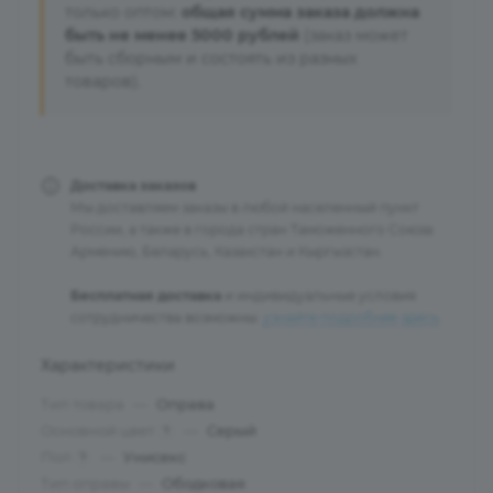
только оптом:
общая сумма заказа должна
быть не менее 5000 рублей
(заказ может
быть сборным и состоять из разных
товаров).
Доставка заказов
Мы доставляем заказы в любой населенный пункт
России, а также в города стран Таможенного Союза:
Армению, Беларусь, Казахстан и Кыргызстан.
Бесплатная доставка
и индивидуальные условия
сотрудничества возможны:
узнайте подробнее здесь
.
Характеристики
Тип товара
—
Оправа
Основной цвет
—
Серый
?
Пол
—
Унисекс
?
Тип оправы
—
Ободковая