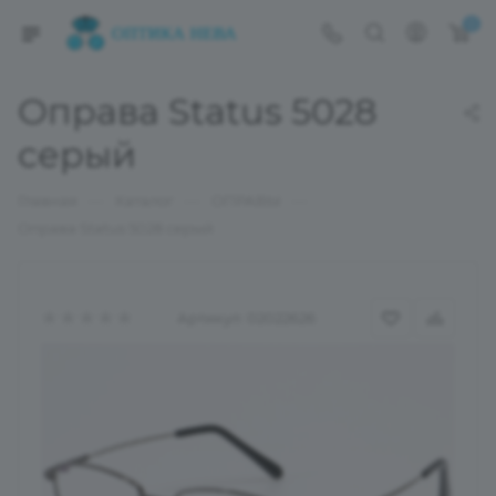
0
Оправа Status 5028
серый
—
—
—
Главная
Каталог
ОПРАВЫ
Оправа Status 5028 серый
Артикул:
02022626