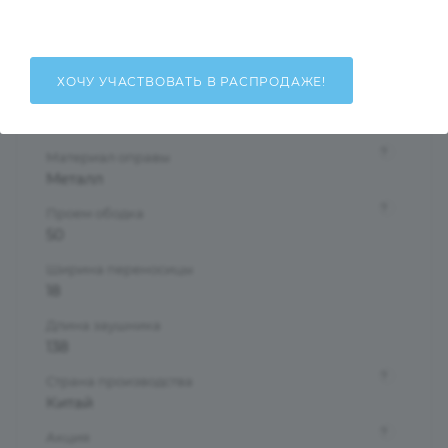
Унисекс
Тип оправы
Ободковая
ХОЧУ УЧАСТВОВАТЬ В РАСПРОДАЖЕ!
Форма оправы
Прямоугольная
?
Материал оправы
Металл
?
Проем ободка
50
Ширина переносицы
18
Длина заушника
138
?
Страна производства
Китай
?
Акция