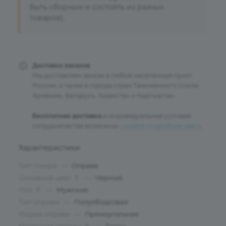
быть сборным и состоять из разных
товаров).
Доставка заказов
Мы доставляем заказы в любой населенный пункт
России, а также в города стран Таможенного Союза:
Армению, Беларусь, Казахстан и Кыргызстан.
Бесплатная доставка
и индивидуальные условия
сотрудничества возможны:
узнайте подробнее здесь
.
Характеристики
Тип товара
—
Оправа
Основной цвет
—
Черный
?
Пол
—
Мужские
?
Тип оправы
—
Полуободковая
Форма оправы
—
Прямоугольная