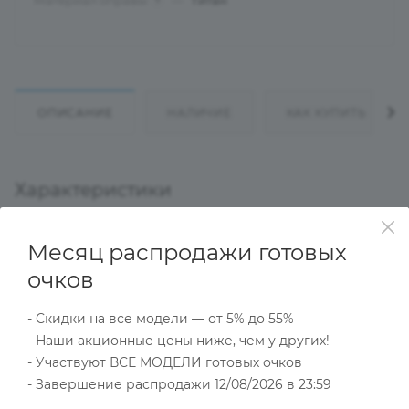
Материал оправы
—
Титан
?
ОПИСАНИЕ
НАЛИЧИЕ
КАК КУПИТЬ
Характеристики
Месяц распродажи готовых
Тип товара
очков
Оправа
?
Основной цвет
- Скидки на все модели — от 5% до 55%
Черный
- Наши акционные цены ниже, чем у других!
?
- Участвуют ВСЕ МОДЕЛИ готовых очков
Пол
Мужские
- Завершение распродажи 12/08/2026 в 23:59