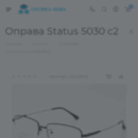
0
Оправа Status 5030 c2
—
—
—
Главная
Каталог
ОПРАВЫ
Оправа Status 5030 c2
Артикул:
02022643