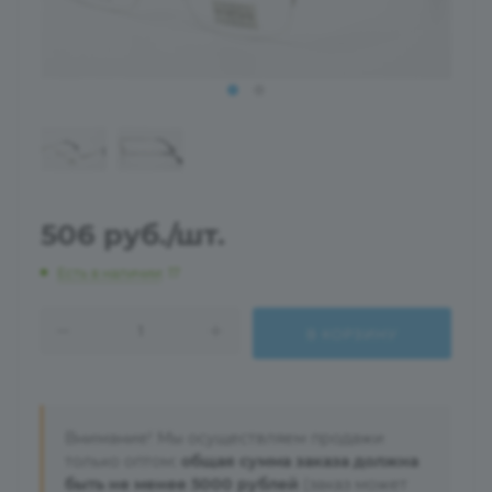
506
руб.
/шт.
Есть в наличии
: 17
В КОРЗИНУ
Внимание! Мы осуществляем продажи
только оптом:
общая сумма заказа должна
быть не менее 5000 рублей
(заказ может