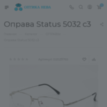
0
Оправа Status 5032 c3
—
—
—
Главная
Каталог
ОПРАВЫ
Оправа Status 5032 c3
Артикул:
02025765