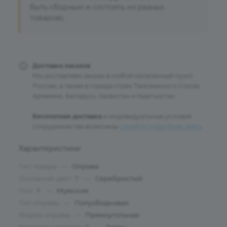
быть сборным и состоять из разных
товаров).
Доставка заказов
Мы доставляем заказы в любой населенный пункт
России, а также в города стран Таможенного Союза:
Армению, Беларусь, Казахстан и Кыргызстан.
Бесплатная доставка
и индивидуальные условия
сотрудничества возможны:
узнайте подробнее здесь
.
Характеристики
Тип товара
—
Оправа
Основной цвет
—
Серебристый
?
Пол
—
Мужские
?
Тип оправы
—
Полуободковая
Форма оправы
—
Прямоугольная