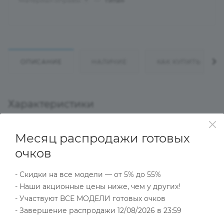
Материал оправы
—
Титан
?
ОПИСАНИЕ
НАЛИЧИЕ
КАК КУПИТЬ
Характеристики
Месяц распродажи готовых
Тип товара
очков
Оправа
?
Основной цвет
- Скидки на все модели — от 5% до 55%
Серебристый
- Наши акционные цены ниже, чем у других!
?
- Участвуют ВСЕ МОДЕЛИ готовых очков
Пол
Мужские
- Завершение распродажи 12/08/2026 в 23:59