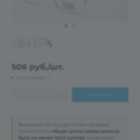
506
руб.
/шт.
Есть в наличии
: 11
В КОРЗИНУ
Внимание! Мы осуществляем продажи
только оптом:
общая сумма заказа должна
быть не менее 5000 рублей
(заказ может