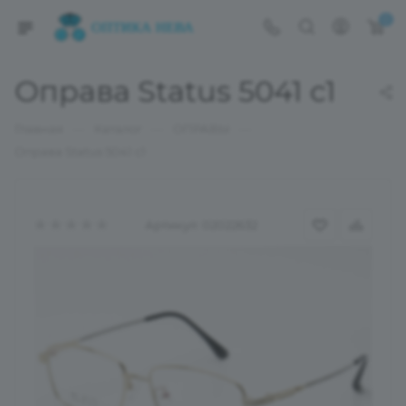
0
Оправа Status 5041 c1
—
—
—
Главная
Каталог
ОПРАВЫ
Оправа Status 5041 c1
Артикул:
02022632