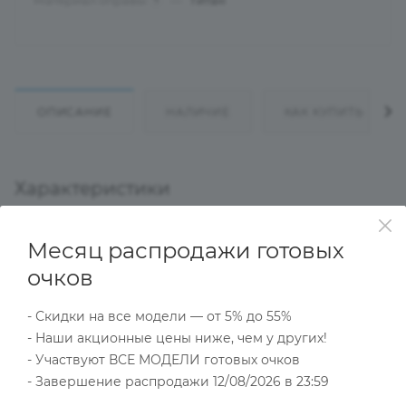
Материал оправы
—
Титан
?
ОПИСАНИЕ
НАЛИЧИЕ
КАК КУПИТЬ
Характеристики
Месяц распродажи готовых
Тип товара
очков
Оправа
?
Основной цвет
- Скидки на все модели — от 5% до 55%
Золотой
- Наши акционные цены ниже, чем у других!
?
- Участвуют ВСЕ МОДЕЛИ готовых очков
Пол
Мужские
- Завершение распродажи 12/08/2026 в 23:59