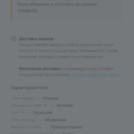
быть сборным и состоять из разных
товаров).
Доставка заказов
Мы доставляем заказы в любой населенный пункт
России, а также в города стран Таможенного Союза:
Армению, Беларусь, Казахстан и Кыргызстан.
Бесплатная доставка
и индивидуальные условия
сотрудничества возможны:
узнайте подробнее здесь
.
Характеристики
Тип товара
—
Оправа
Основной цвет
—
Золотой
?
Пол
—
Мужские
?
Тип оправы
—
Ободковая
Форма оправы
—
Прямоугольная