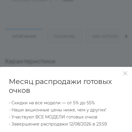
Материал оправы
—
Титан
?
ОПИСАНИЕ
НАЛИЧИЕ
КАК КУПИТЬ
Характеристики
Месяц распродажи готовых
Тип товара
очков
Оправа
?
Основной цвет
- Скидки на все модели — от 5% до 55%
Серый
- Наши акционные цены ниже, чем у других!
?
- Участвуют ВСЕ МОДЕЛИ готовых очков
Пол
Мужские
- Завершение распродажи 12/08/2026 в 23:59