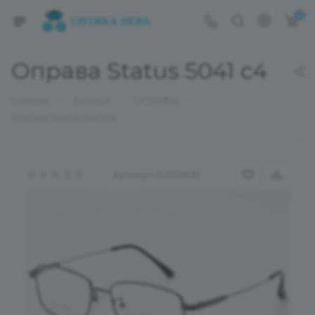
0
Оправа Status 5041 c4
—
—
—
Главная
Каталог
ОПРАВЫ
Оправа Status 5041 c4
Артикул:
02022630