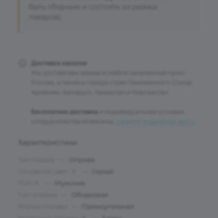
быть сборным и состоять из разных
товаров).
Доставка заказов
Мы доставляем заказы в любой населенный пункт
России, а также в города стран Таможенного Союза:
Армению, Беларусь, Казахстан и Кыргызстан.
Бесплатная доставка
и индивидуальные условия
сотрудничества возможны:
узнайте подробнее здесь
.
Характеристики
Тип товара
—
Оправа
Основной цвет
—
Серый
?
Пол
—
Мужские
?
Тип оправы
—
Ободковая
Форма оправы
—
Прямоугольная